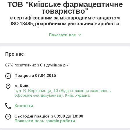
ТОВ "Київське фармацевтичне
товариство"
є сертифікованим за міжнародним стандартом
ISO 13485, розробником унікальних виробів за
найнижчими цінами в Україні.
Показати все
На сьогодні підприємство працює за трьома
актуальними напрямками:
1) Засоби гемостатичні для
Про нас
ран та опіків:
67% позитивних з 6 відгуків за рік
-
Засіб для обробки ран Зігзаг-складений
7,5х360 см
,
9х250 см
, 7,5х180 см
Працює з 07.04.2015
-
Пакет-бандаж перев'язувальний 10х170 см
м. Київ
-
Засіб для обробки ран гемостатичний
вул. В. Верховинця, 10 (Відвантаження замовлень,
45х180 см
оформлення документів), Київ, Україна
-
Оклюзійні серветки
Контакти
-
Джгути медичні
Сьогодні працює з 09:00 до 18:00
2) Аптечки для захисту від
Показати весь графік роботи
ЗМУ: