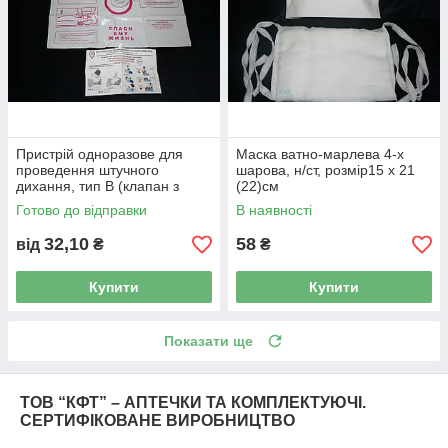
Пристрій одноразове для
Маска ватно-марлева 4-х
проведення штучного
шарова, н/ст, розмір15 х 21
дихання, тип В (клапан з
(22)см
плівкою)
Готово до відправки
В наявності
32,10
58
від
₴
₴
Купити
Купити
Показати ще
ТОВ “КФТ” – АПТЕЧКИ ТА КОМПЛЕКТУЮЧІ.
СЕРТИФІКОВАНЕ ВИРОБНИЦТВО