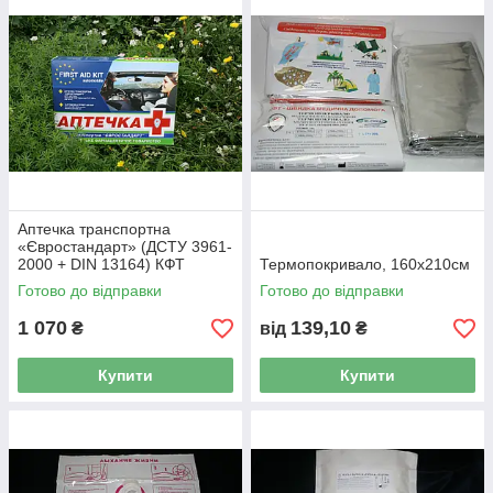
Аптечка транспортна
«Євростандарт» (ДСТУ 3961-
2000 + DIN 13164) КФТ
Термопокривало, 160х210см
Готово до відправки
Готово до відправки
1 070
139,10
₴
від
₴
Купити
Купити