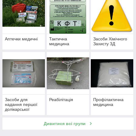
Аптечки медичні
Тактична
Засоби Хімічного
медицина
Захисту 3Д
Засоби для
Реабілітація
Профілактична
надання першої
медицина
долікарської
допомоги
Дивитися всі групи