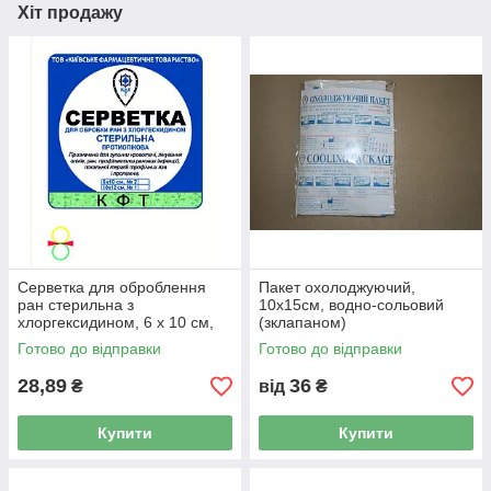
Хіт продажу
Серветка для оброблення
Пакет охолоджуючий,
ран стерильна з
10х15см, водно-сольовий
хлоргексидином, 6 x 10 см,
(зклапаном)
№2, з натурального
Готово до відправки
Готово до відправки
матеріалу
28,89
36
₴
від
₴
Купити
Купити