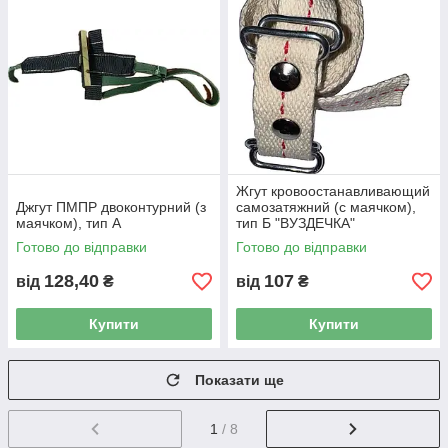
Жгут кровоостанавливающий
Джгут ПМПР двоконтурний (з
самозатяжний (с маячком),
маячком), тип А
тип Б "ВУЗДЕЧКА"
Готово до відправки
Готово до відправки
128,40
107
від
₴
від
₴
Купити
Купити
Показати ще
1
/ 8