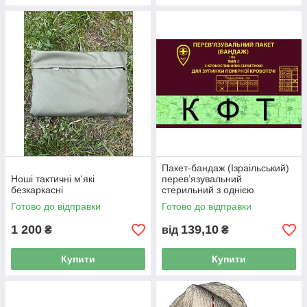
Пакет-бандаж (Ізраільський)
Ноші тактичні м'які
перев’язувальний
безкаркасні
стерильний з однією
багатошарово подушечкою,
Готово до відправки
Готово до відправки
10х15 см (4х6 дюйма)
1 200
139,10
₴
від
₴
Купити
Купити