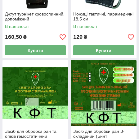
Джгут турнікет кровоспинний,
Ножиці тактичні, парамедичні
допоміжний
18,5 см
В наявності
В наявності
160,50
129
₴
₴
Купити
Купити
Засіб для обробки ран та
Засіб для обробки ран З-
опіків гемостатичний
складений (Бинт