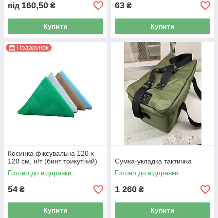
дюйма)
160,50
63
від
₴
₴
Купити
Купити
Подарунок
Косинка фіксувальна 120 x
120 см, н/т (бинт трикутний)
Сумка-укладка тактична
Готово до відправки
Готово до відправки
54
1 260
₴
₴
Купити
Купити