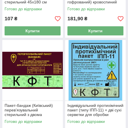
стерильний 45х180 см
гофрований) кровоспиний
стерильный, 7.5 x 360 см
Готово до відправки
Готово до відправки
107
181,90
₴
₴
Купити
Купити
Пакет-бандаж (Київський)
Індивідуальний протихімічний
перев’язувальний
пакет (типу ІПП-11) + дві сухі
стерильний з двома
серветки для обробки
багатошаривими
поверхні
Готово до відправки
Готово до відправки
подушечками, 10х15 см (4х6