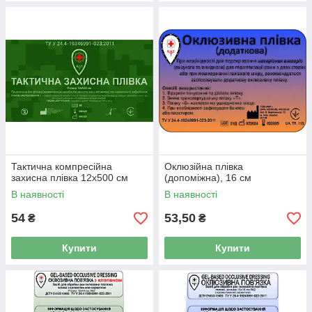
Тактична компресійна
Оклюзійна плівка
захисна плівка 12х500 см
(допоміжна), 16 см
В наявності
В наявності
54
53,50
₴
₴
Купити
Купити