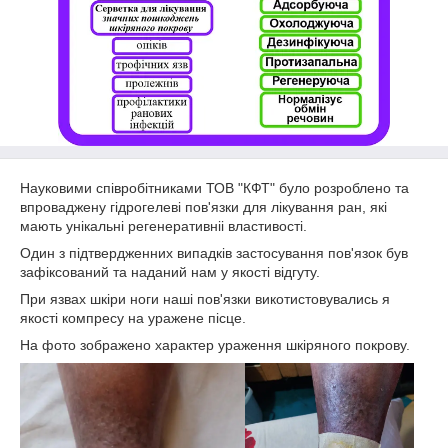
Науковими співробітниками ТОВ "КФТ" було розроблено та
впроваджену гідрогелеві пов'язки для лікування ран, які
мають унікальні регенеративніі властивості.
Один з підтвердженних випадків застосування пов'язок був
зафіксований та наданий нам у якості відгуту.
При язвах шкіри ноги наші пов'язки викотистовувались я
якості компресу на уражене пісце.
На фото зображено характер ураження шкіряного покрову.