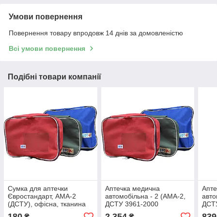
Умови повернення
Повернення товару впродовж 14 днів за домовленістю
Всі умови повернення
Подібні товари компанії
Сумка для аптечки
Аптечка медична
Апте
Євростандарт, АМА-2
автомобільна - 2 (АМА-2,
авто
(ДСТУ), офісна, тканина
ДСТУ 3961-2000
ДСТ
изменения №2) КФТ
изм
180
2 354
839
₴
₴