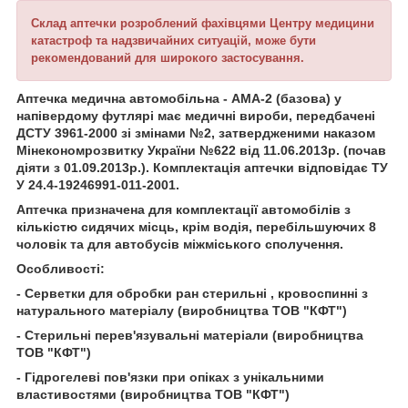
Склад аптечки розроблений фахівцями Центру медицини
катастроф та надзвичайних ситуацій, може бути
рекомендований для широкого застосування.
Аптечка медична автомобільна - АМА-2 (базова) у
напівердому футлярі має медичні вироби, передбачені
ДСТУ 3961-2000 зі змінами №2, затвердженими наказом
Мінекономрозвитку України №622 від 11.06.2013р. (почав
діяти з 01.09.2013р.). Комплектація аптечки відповідає ТУ
У 24.4-19246991-011-2001.
Аптечка призначена для комплектації автомобілів з
кількістю сидячих місць, крім водія, перебільшуючих 8
чоловік та для автобусів міжміського сполучення.
Особливості:
- Серветки для обробки ран стерильні , кровоспинні з
натурального матеріалу (виробництва ТОВ "КФТ")
- Стерильні перев'язувальні матеріали (виробництва
ТОВ "КФТ")
- Гідрогелеві пов'язки при опіках з унікальними
властивостями (виробництва ТОВ "КФТ")