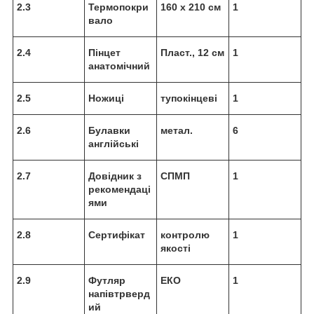
2.3
Термопокри
160 х 210 см
1
вало
2.4
Пінцет
Пласт., 12 см
1
анатомічний
2.5
Ножиці
тупокінцеві
1
2.6
Булавки
метал.
6
англійські
2.7
Довідник з
СПМП
1
рекомендаці
ями
2.8
Сертифікат
контролю
1
якості
2.9
Футляр
ЕКО
1
напівтрверд
ий