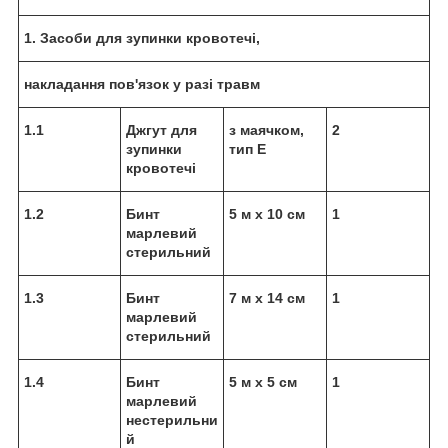
1. Засоби для зупинки кровотечі,
накладання пов'язок у разі травм
1.1
Джгут для
з маячком,
2
зупинки
тип Е
кровотечі
1.2
Бинт
5 м х 10 см
1
марлевий
стерильний
1.3
Бинт
7 м х 14 см
1
марлевий
стерильний
1.4
Бинт
5 м x 5 см
1
марлевий
нестерильни
й