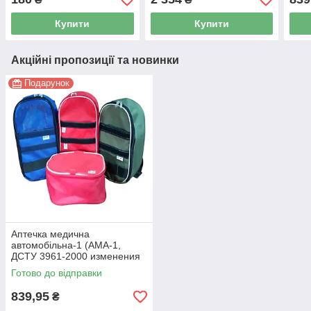
+ско
перч
Купити
Купити
Акційні пропозиції та новинки
Подарунок
Аптечка медична
автомобільна-1 (АМА-1,
ДСТУ 3961-2000 изменения
№2) КФТ +скотч армований
Готово до відправки
та перчатки нітріл.
839,95
₴