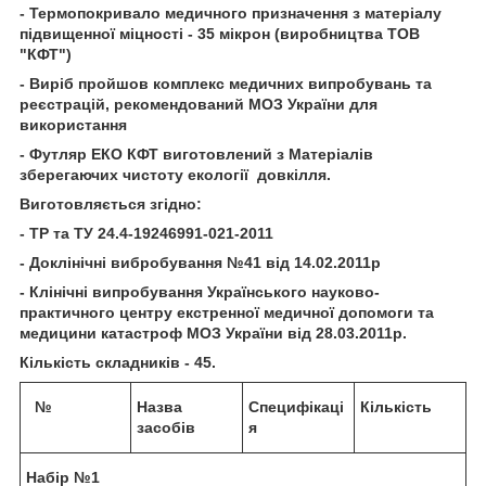
- Термопокривало медичного призначення з матеріалу
підвищенної міцності - 35 мікрон (виробництва ТОВ
"КФТ")
- Виріб пройшов комплекс медичних випробувань та
реєстрацій, рекомендований МОЗ України для
використання
- Футляр ЕКО КФТ виготовлений з Матеріалів
зберегаючих чистоту екології довкілля.
Виготовляється згідно:
- ТР та ТУ 24.4-19246991-021-2011
- Доклінічні вибробування №41 від 14.02.2011р
- Клінічні випробування Українського науково-
практичного центру екстренної медичної допомоги та
медицини катастроф МОЗ України від 28.03.2011р.
Кількість складників - 45.
№
Назва
Специфікаці
Кількість
засобів
я
Набір №1