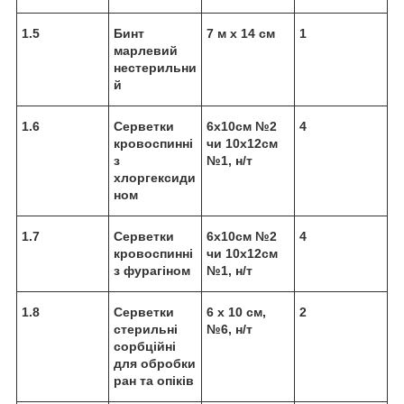
1.5
Бинт
7 м х 14 см
1
марлевий
нестерильни
й
1.6
Серветки
6х10см №2
4
кровоспинні
чи 10х12см
з
№1, н/т
хлоргексиди
ном
1.7
Серветки
6х10см №2
4
кровоспинні
чи 10х12см
з фурагіном
№1, н/т
1.8
Серветки
6 х 10 см,
2
стерильні
№6, н/т
сорбційні
для обробки
ран та опіків