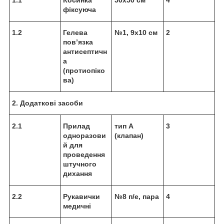
фіксуюча
1.2
Гелева
№1, 9х10 см
2
пов’язка
антисептичн
а
(протиопіко
ва)
2. Додаткові засоби
2.1
Прилад
тип А
3
одноразови
(клапан)
й для
проведення
штучного
дихання
2.2
Рукавички
№8 п/е, пара
4
медичні