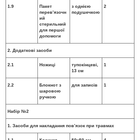
1.9
Пакет
з однією
2
перев’язочн
подушечкою
ий
стерильний
для першої
допомоги
2. Додаткові засоби
2.1
Ножиці
тупокінцеві,
1
13 см
2.2
Блокнот з
для записів
1
шаровою
ручкою
Набір №2
1. Засоби для накладання пов’язок при травмах
1.1
Косинка
50х50 см
4