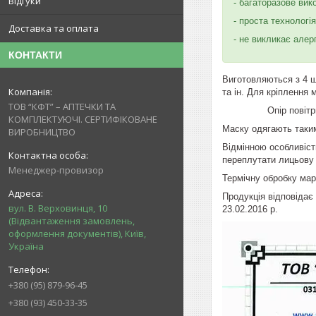
Відгуки
- багаторазове ви
- проста технологія
Доставка та оплата
- не викликає алер
КОНТАКТИ
Виготовляються з 4 ш
та ін. Для кріплення
ТОВ “КФТ” – АПТЕЧКИ ТА
Опір повітрю (за 
КОМПЛЕКТУЮЧІ. СЕРТИФІКОВАНЕ
Маску одягають таким
ВИРОБНИЦТВО
Відмінною особливіст
переплутати лицьову 
Менеджер-провизор
Термічну обробку мар
Продукція відповідає
вул. В. Верховинця, 10
23.02.2016 р.
(Відвантаження замовлень,
оформлення документів), Київ,
Україна
+380 (95) 879-96-45
+380 (93) 450-33-35