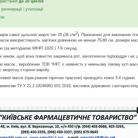
користання
до 20 циклів
 регенерації і утилізації
гію
2
арів самої щільною марлі тип 20 (36 г/м
). Призначені для виконання гіг
 масок використовують зав'язки довжиною не менше 75-80 см, розміри мас
методикою МКФТ-1020 ) 7-9 секунд.
 чином, щоб вона повністю закривала рот, захоплюючи підборіддя і ніс 
ю масок , вироблених ТОВ "КФТ, є наявність у нижньому лівому куті маск
і зворотну сторони виробу.
левих масок (прасування гарячою праскою) проводять кожні 3-4 години.
 вимогам ТУ У 21.2-19246991-031:2016, висновок державної санітарно-епі