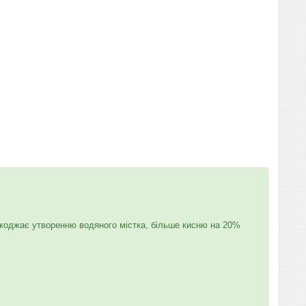
ешкоджає утворенню водяного містка, більше кисню на 20%