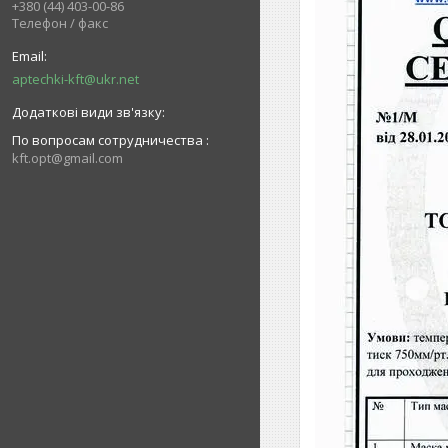
+380 (44) 403-00-86
Телефон / факс
aptechki-kft@ukr.net
По вопросам сотрудничества
kft.opt@gmail.com