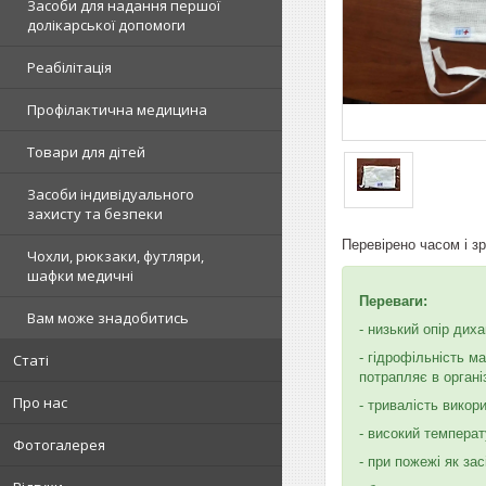
Засоби для надання першої
долікарської допомоги
Реабілітація
Профілактична медицина
Товари для дітей
Засоби індивідуального
захисту та безпеки
Перевірено часом і з
Чохли, рюкзаки, футляри,
шафки медичні
Переваги:
Вам може знадобитись
- низький опір дих
- гідрофільність 
Статі
потрапляє в органі
Про нас
- тривалість викор
- високий температ
Фотогалерея
- при пожежі як за