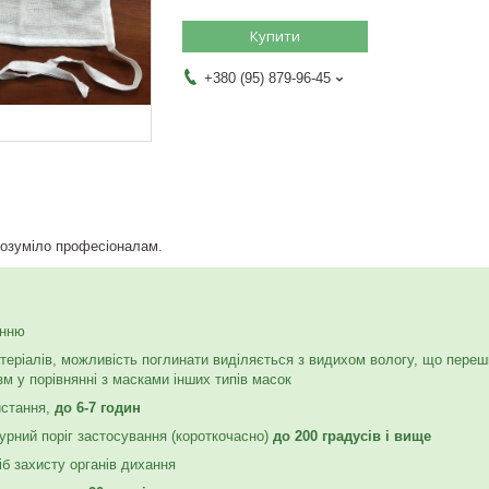
Купити
+380 (95) 879-96-45
розуміло професіоналам.
анню
матеріалів, можливість поглинати виділяється з видихом вологу, що пер
зм у порівнянні з масками інших типів масок
истання,
до 6-7 годин
урний поріг застосування (короткочасно)
до 200 градусів і вище
сіб захисту органів дихання