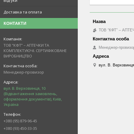
Відгуки
Доставка та оплата
КОНТАКТИ
ТОВ “КФТ” – АП
ТОВ “КФТ” – АПТЕЧКИ ТА
Менеджер-провизо
КОМПЛЕКТУЮЧІ. СЕРТИФІКОВАНЕ
ВИРОБНИЦТВО
вул. В. Верховинця
Менеджер-провизор
вул. В. Верховинця, 10
(Відвантаження замовлень,
оформлення документів), Київ,
Україна
+380 (95) 879-96-45
+380 (93) 450-33-35