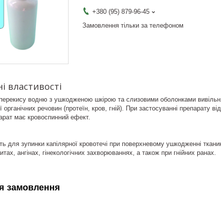
+380 (95) 879-96-45
Замовлення тільки за телефоном
і властивості
 перекису водню з ушкодженою шкірою та слизовими оболонками вивільн
ії органічних речовин (протеїн, кров, гній). При застосуванні препарату
парат має кровоспинний ефект.
ь для зупинки капілярної кровотечі при поверхневому ушкодженні тканин
тах, ангінах, гінекологічних захворюваннях, а також при гнійних ранах.
я замовлення