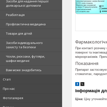
Засоби для надання першої
долікарської допомоги
Реабілітація
Профілактична медицина
Товари для дітей
Фармакологічн
Засоби індивідуального
захисту та безпеки
При контакті розчину
поверхні та інактивац
Чохли, рюкзаки, футляри,
мікроорганізмів. Пре
шафки медичні
Показання
Препарат застосовуют
Вам може знадобитись
стоматитах, пародонти
Статі
Про нас
Інформація дл
Фотогалерея
Ціна:
Ціну уточнюйте