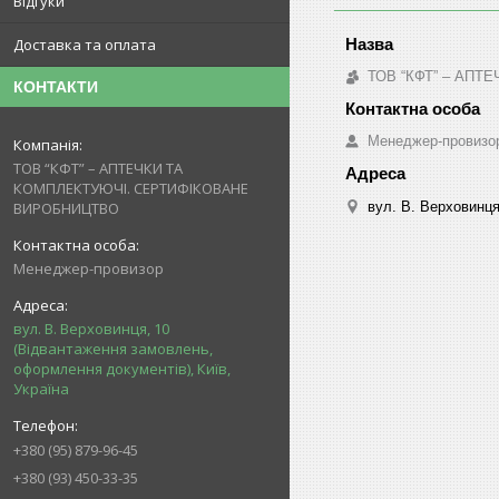
Відгуки
Доставка та оплата
ТОВ “КФТ” – АП
КОНТАКТИ
Менеджер-провизо
ТОВ “КФТ” – АПТЕЧКИ ТА
КОМПЛЕКТУЮЧІ. СЕРТИФІКОВАНЕ
вул. В. Верховинця
ВИРОБНИЦТВО
Менеджер-провизор
вул. В. Верховинця, 10
(Відвантаження замовлень,
оформлення документів), Київ,
Україна
+380 (95) 879-96-45
+380 (93) 450-33-35