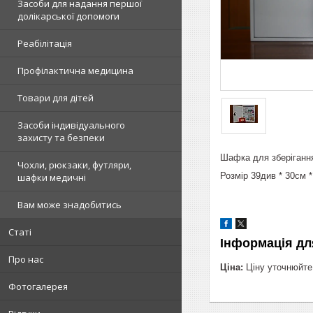
Засоби для надання першої
долікарської допомоги
Реабілітація
Профілактична медицина
Товари для дітей
Засоби індивідуального
захисту та безпеки
Шафка для зберігання
Чохли, рюкзаки, футляри,
Розмір 39див * 30см 
шафки медичні
Вам може знадобитись
Статі
Інформація дл
Про нас
Ціна:
Ціну уточнюйте
Фотогалерея