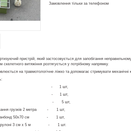
Замовлення тільки за телефоном
ртизуючий пристрій, який застосовується для запобігання неправильном
м скелетного витяжіння розтягується у потрібному напрямку.
люється на травмотологічне ліжко та допомагає стримувати механічні ко
ь:
ллера - 1 шт,
ля грузків - 1 шт,
 1 кг - 5 шт,
зування грузків 2 метра - 1 шт,
л спанбонд 50х70 см - 1 шт,
р у рулоні 3 см х 5 м - 1 шт.