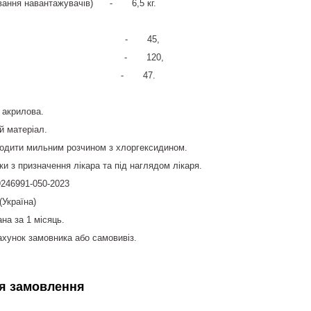
ахування навантажувачів) - 6,5 кг.
та - 45,
на - 120,
основи - 47.
 акрилова.
й матеріал.
одити мильним розчином з хлоргексидином.
и з призначення лікара та під наглядом лікаря.
9246991-050-2023
Україна)
на за 1 місяць.
ахунок замовника або самовивіз.
я замовлення