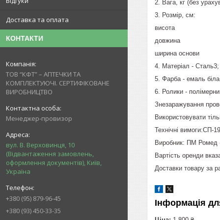
Відгуки
2. Вага, кг (без ур
3. Розмір, см:
Доставка та оплата
висо
КОНТАКТИ
довжи
ширина 
4. Матеріал - Сталь3;
ТОВ “КФТ” – АПТЕЧКИ ТА
5. Фарба - емаль біла
КОМПЛЕКТУЮЧІ. СЕРТИФІКОВАНЕ
ВИРОБНИЦТВО
6. Ролики - полімерни
Знезаражування пров
Використовувати тільк
Менеджер-провизор
Технічні вимоги:СП-1
Виробник: ПМ Ромед (
вул. В. Верховинця, 10
(Відвантаження замовлень,
Вартість оренди вказа
оформлення документів), Київ,
Доставки товару за р
Україна
+380 (95) 879-96-45
Інформація дл
+380 (93) 450-33-35
Ціна:
1 800 ₴