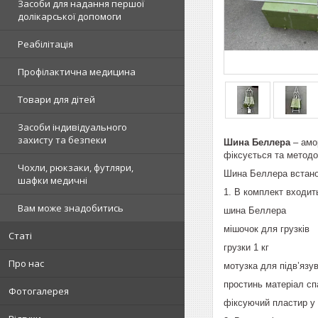
Засоби для надання першої
долікарської допомоги
Реабілітація
Профілактична медицина
Товари для дітей
Засоби індивідуального
захисту та безпеки
Шина Беллера
– амо
фіксується та методо
Чохли, рюкзаки, футляри,
Шина Беллера встанов
шафки медичні
1. В комплект входит
Вам може знадобитись
шина Бе
мішочок д
Статі
грузки
Про нас
мотузка для підв’я
простинь матеріа
Фотогалерея
фіксуючий пласти