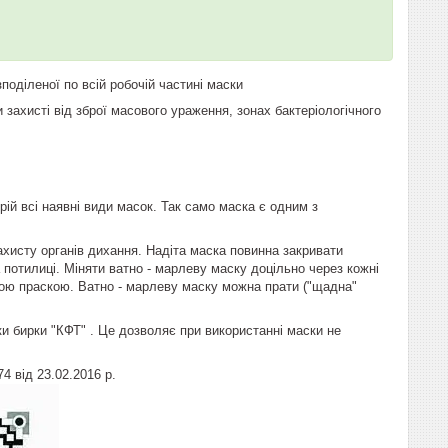
зподіленої по всій робочій частині маски
захисті від зброї масового ураження, зонах бактеріологічного
ій всі наявні види масок. Так само маска є одним з
ахисту органів дихання. Надіта маска повинна закривати
на потилиці. Міняти ватно - марлеву маску доцільно через кожні
ячою праскою. Ватно - марлеву маску можна прати ("щадна"
и бирки "КФТ" . Це дозволяє при використанні маски не
 від 23.02.2016 р.