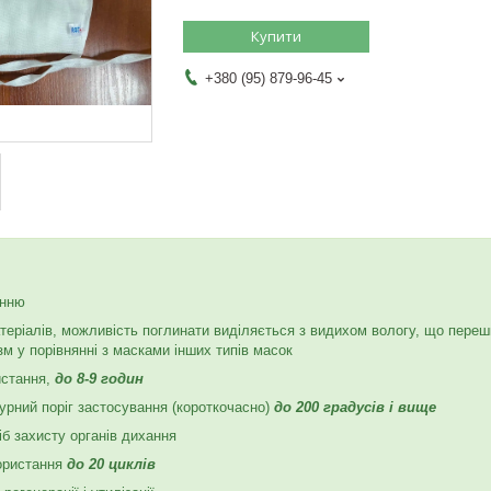
Купити
+380 (95) 879-96-45
анню
матеріалів, можливість поглинати виділяється з видихом вологу, що пер
зм у порівнянні з масками інших типів масок
истання,
до 8-9 годин
урний поріг застосування (короткочасно)
до 200 градусів і вище
сіб захисту органів дихання
користання
до 20 циклів