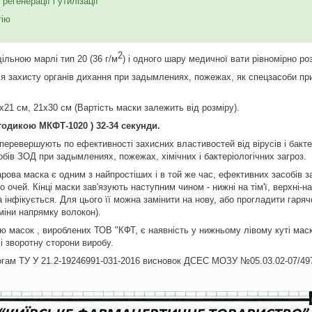
 регенерації і утилізації
гію
2
ільною марлі тип 20 (36 г/м
) і одного шару медичної вати рівномірно ро
 захисту органів дихання при задымлениях, пожежах, як спецзасоби при 
х21 см, 21х30 см (Вартість маски залежить від розміру).
тодикою МКФТ-1020 ) 32-34 секунди.
перевершують по ефективності захисних властивостей від вірусів і бактер
бів ЗОД при задымлениях, пожежах, хімічних і бактеріологічних загроз.
рова маска є одним з найпростіших і в той же час, ефективних засобів з
 до очей. Кінці маски зав'язують наступним чином - нижні на тім'ї, верхні-
на інфікується. Для цього її можна замінити на нову, або прогладити гар
міни напрямку волокон).
ю масок , вироблених ТОВ "КФТ, є наявність у нижньому лівому куті маск
і зворотну сторони виробу.
огам ТУ У 21.2-19246991-031-2016 висновок ДСЕС МОЗУ №05.03.02-07/4974