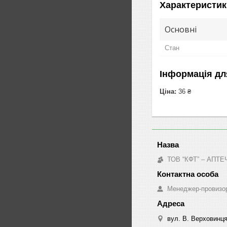
Характеристик
Основні
Стан
Інформація дл
Ціна:
36 ₴
ТОВ “КФТ” – АП
Менеджер-провизо
вул. В. Верховинця