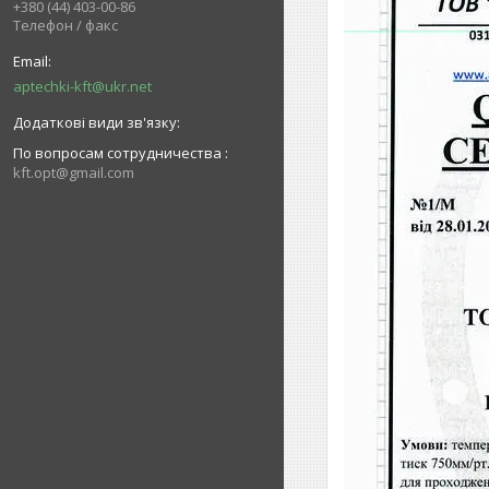
+380 (44) 403-00-86
Телефон / факс
aptechki-kft@ukr.net
По вопросам сотрудничества
kft.opt@gmail.com