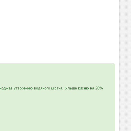
ешкоджає утворенню водяного містка, більше кисню на 20%