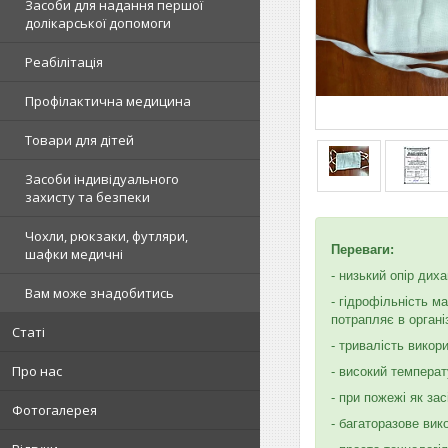
Засоби для надання першої
долікарської допомоги
Реабілітація
Профілактична медицина
Товари для дітей
Засоби індивідуального
захисту та безпеки
Чохли, рюкзаки, футляри,
Переваги:
шафки медичні
- низький опір дих
Вам може знадобитись
- гідрофільність 
потрапляє в органі
Статі
- тривалість викор
Про нас
- високий температ
- при пожежі як за
Фотогалерея
- багаторазове ви