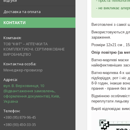
Відгуки
- проста технологія
- не викликає алер
Доставка та оплата
КОНТАКТИ
Виготовлені з самої щ
Використовуються для
зараження.
ТОВ “КФТ” – АПТЕЧКИ ТА
Розміри 12х21 см , 15
КОМПЛЕКТУЮЧІ. СЕРТИФІКОВАНЕ
Опір повітрю (за ме
ВИРОБНИЦТВО
Ватно-марлеві маски 
найефективніших засо
Менеджер-провизор
Ватно-марлева 4-х ша
підборіддя, рот і ніс
8-9 годин, інакше во
вул. В. Верховинця, 10
прання - прання без з
(Відвантаження замовлень,
оформлення документів), Київ,
Відмінною особливіст
Україна
переплутати лицьову 
Виріб відповідає вим
+380 (95) 879-96-45
+380 (93) 450-33-35