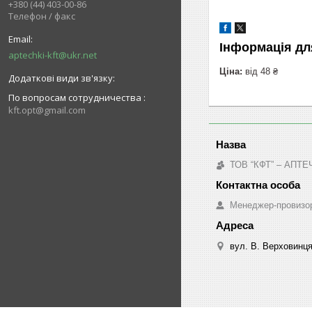
+380 (44) 403-00-86
Телефон / факс
Інформація дл
aptechki-kft@ukr.net
Ціна:
від 48 ₴
По вопросам сотрудничества
kft.opt@gmail.com
ТОВ “КФТ” – АП
Менеджер-провизо
вул. В. Верховинця