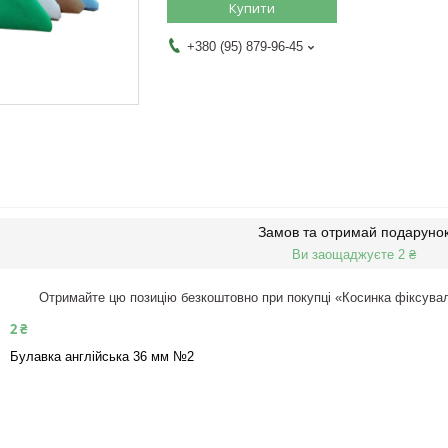
Купити
+380 (95) 879-96-45
Замов та отримай подаруно
Ви заощаджуєте 2 ₴
Отримайте цю позицію безкоштовно при покупці «Косинка фіксувальн
2 ₴
Булавка англійська 36 мм №2