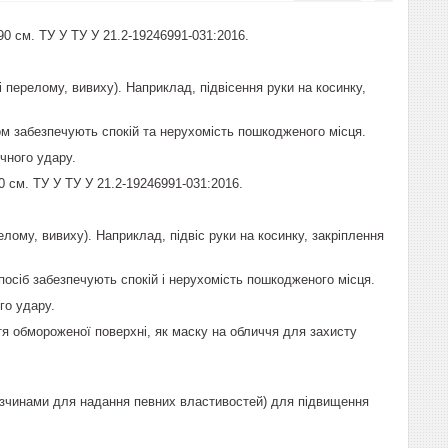
90 см. ТУ У ТУ У 21.2-19246991-031:2016.
 перелому, вивиху). Наприклад, підвісення руки на косинку,
ном забезпечують спокій та нерухомість пошкодженого місця.
ячного удару.
0 см. ТУ У ТУ У 21.2-19246991-031:2016.
релому, вивиху). Наприклад, підвіс руки на косинку, закріплення
спосіб забезпечують спокій і нерухомість пошкодженого місця.
го удару.
тя обмороженої поверхні, як маску на обличчя для захисту
озчинами для надання певних властивостей) для підвищення