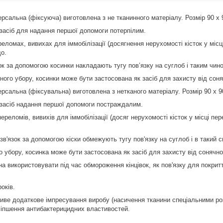
ерсальна (фіксуюча) виготовлена з не тканинного матеріалу. Розмір 90 x 
засіб для надання першої допомоги потерпілим.
ломах, вивихах для іммобілізації (досягнення нерухомості кісток у місці
що.
зок за допомогою косинки накладають тугу пов’язку на суглоб і таким чи
ного убору, косинки може бути застосована як засіб для захисту від сон
ерсальна (фіксувальна) виготовлена з нетканого матеріалу. Розмір 90 x 9
 засіб надання першої допомоги постраждалим.
ереломів, вивихів для іммобілізації (досяг нерухомості кісток у місці пе
зв'язок за допомогою кіски обмежують тугу пов'язку на суглоб і в такий 
 убору, косинка може бути застосована як засіб для захисту від сонячно
а використовувати під час обмороження кінцівок, як пов'язку для покрит
оків.
иве додаткове імпресування виробу (насичення тканини спеціальними р
ліпшення антибактерицидних властивостей.