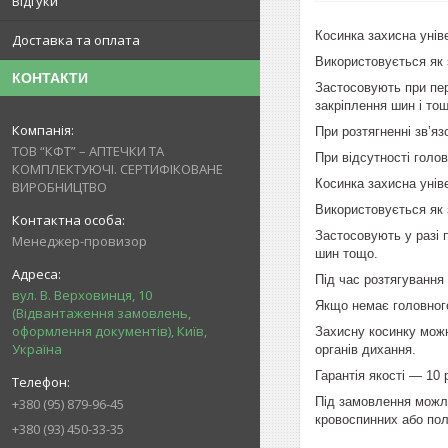
Відгуки
Косинка захисна унів
Доставка та оплата
Використовується як 
КОНТАКТИ
Застосовують при пере
закріплення шин і то
При розтягненні зв’я
ТОВ “КФТ” – АПТЕЧКИ ТА
При відсутності голов
КОМПЛЕКТУЮЧІ. СЕРТИФІКОВАНЕ
Косинка захисна унів
ВИРОБНИЦТВО
Використовується як
Застосовують у разі п
Менеджер-провизор
шин тощо.
Під час розтягування 
вул. В. Верховинця, 10
Якщо немає головного
(Відвантаження замовлень,
оформлення документів), Київ,
Захисну косинку можн
Україна
органів дихання.
Гарантія якості — 10 р
Під замовлення можл
+380 (95) 879-96-45
кровоспинних або по
+380 (93) 450-33-35