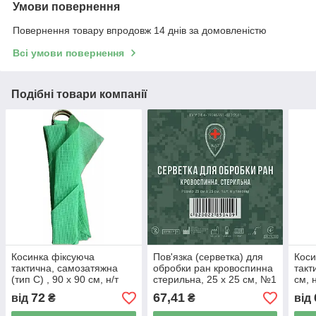
Умови повернення
Повернення товару впродовж 14 днів за домовленістю
Всі умови повернення
Подібні товари компанії
Косинка фіксуюча
Пов'язка (серветка) для
Коси
тактична, самозатяжна
обробки ран кровоспинна
такт
(тип С) , 90 x 90 см, н/т
стерильна, 25 x 25 см, №1
см, н
(бинти трикутні)
72
67,41
від
₴
₴
від