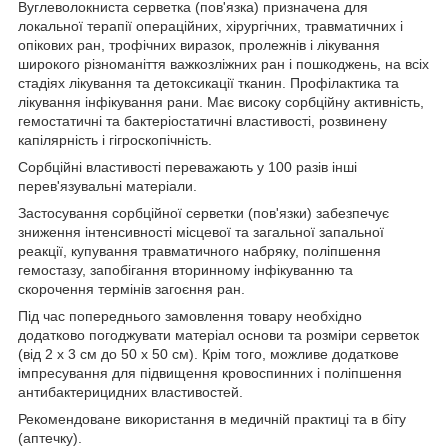
Вуглеволокниста серветка (пов'язка) призначена для
локальної терапії операційних, хірургічних, травматичних і
опікових ран, трофічних виразок, пролежнів і лікування
широкого різноманіття важкозліжних ран і пошкоджень, на всіх
стадіях лікування та детоксикації тканин. Профілактика та
лікування інфікування рани. Має високу сорбційну активність,
гемостатичні та бактеріостатичні властивості, розвинену
капілярність і гігроскопічність.
Сорбційні властивості переважають у 100 разів інші
перев'язувальні матеріали.
Застосування сорбційної серветки (пов'язки) забезпечує
зниження інтенсивності місцевої та загальної запальної
реакції, купування травматичного набряку, поліпшення
гемостазу, запобігання вторинному інфікуванню та
скорочення термінів загоєння ран.
Під час попереднього замовлення товару необхідно
додатково погоджувати матеріал основи та розміри серветок
(від 2 х 3 см до 50 х 50 см). Крім того, можливе додаткове
імпресування для підвищення кровоспинних і поліпшення
антибактерицидних властивостей.
Рекомендоване використання в медичній практиці та в біту
(аптечку).