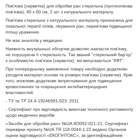
Пов'язка (серветка) для обробки ран стерильна (протиопікова
пов'язка), 40 x 60 см, 2 шт. з натурального матеріалу.
Пов'язка стерильна з натурального матеріалу призначена для
локальної терапії опіків, лікування ран, перев’язки підвищеної
площі ураження.
Не має аналогів у медицині.
Наявність внутрішньої обгортки дозволяє накласти пов'язку,
не порушуючи її стерильність. Так званий “стерильний бар’єр”
є особливістю пов'язок (серветок), які випускаються “КФТ”.
При попередньому замовленні товару необхідно додатково
узгодити матеріал основи та розміри пов'язки (серветки). Крім
того, можливе додаткове імпрегнування для підвищення
кровоспинних та покращення антибактерицидних
властивостей.
- ТУ та ТР 24.4-19246991-023: 2011
- Сертифікат про відповідність вимогам технічного регламенту
щодо медичних виробів
«Засоби для обробки ран» №UA.8O092-021-21, Сертифікат
перевірки проекту №UA.TR.118.0044-1.22 видано Органом
оцінки відповідності «ЕКОГІНТОКС», за ідентифікаційним