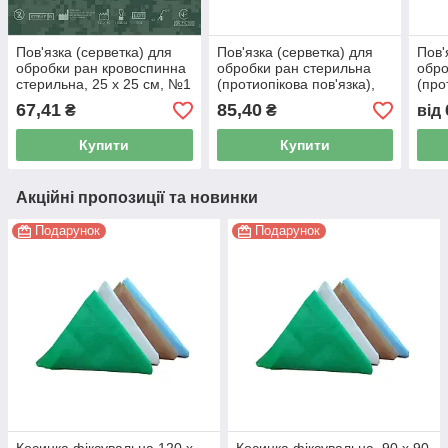
Пов'язка (серветка) для
Пов'язка (серветка) для
Пов'
обробки ран кровоспинна
обробки ран стерильна
обро
стерильна, 25 x 25 см, №1
(протиопікова пов'язка),
(про
60 x 80 см, №1, з
40 x
67,41
85,40
₴
₴
від
натурального матеріалу
нату
Купити
Купити
Акційні пропозиції та новинки
Подарунок
Подарунок