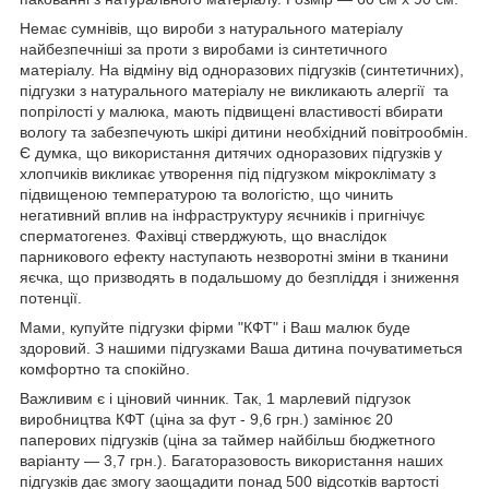
Немає сумнівів, що вироби з натурального матеріалу
найбезпечніші за проти з виробами із синтетичного
матеріалу. На відміну від одноразових підгузків (синтетичних),
підгузки з натурального матеріалу не викликають алергії та
попрілості у малюка, мають підвищені властивості вбирати
вологу та забезпечують шкірі дитини необхідний повітрообмін.
Є думка, що використання дитячих одноразових підгузків у
хлопчиків викликає утворення під підгузком мікроклімату з
підвищеною температурою та вологістю, що чинить
негативний вплив на інфраструктуру яєчників і пригнічує
сперматогенез. Фахівці стверджують, що внаслідок
парникового ефекту наступають незворотні зміни в тканини
яєчка, що призводять в подальшому до безпліддя і зниження
потенції.
Мами, купуйте підгузки фірми "КФТ" і Ваш малюк буде
здоровий. З нашими підгузками Ваша дитина почуватиметься
комфортно та спокійно.
Важливим є і ціновий чинник. Так, 1 марлевий підгузок
виробництва КФТ (ціна за фут - 9,6 грн.) замінює 20
паперових підгузків (ціна за таймер найбільш бюджетного
варіанту — 3,7 грн.). Багаторазовость використання наших
підгузків дає змогу заощадити понад 500 відсотків вартості