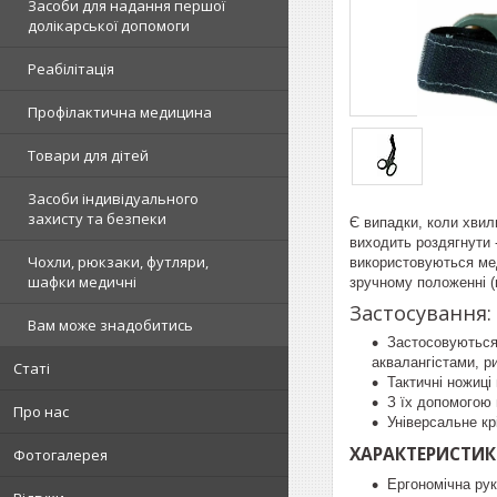
Засоби для надання першої
долікарської допомоги
Реабілітація
Профілактична медицина
Товари для дітей
Засоби індивідуального
захисту та безпеки
Є випадки, коли хвил
виходить роздягнути 
Чохли, рюкзаки, футляри,
використовуються мед
шафки медичні
зручному положенні (
Застосування:
Вам може знадобитись
Застосовуються 
аквалангістами, р
Статі
Тактичні ножиці
З їх допомогою 
Про нас
Універсальне кр
ХАРАКТЕРИСТИК
Фотогалерея
Ергономічна рук