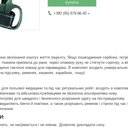
Купити
+380 (95) 879-96-45
ина зволікання коштує життя пацієнту. Якщо пошкодження серйозні, потр
- тканина припекла до рани, через зламану руку не стягнути сорочку, а в
ичні тактичні ножиці для парамедика. В комплект входить універсальне 
на підсумку, ременях, кишенях, карабінах, тощо)
для польової медицини та під час рятувальних робіт, входять в комплек
ибалками та військовослужбовцями як безпечна альтернатива ножу.
 потрібні для швидкого і безпечного розрізання одягу на постраждалому.
видаляють бинти й пов'язки, а також розрізають ременів і стропи під час 
іплення.
И:
оять, не нагрівається і не ковзає. Дозволяє докладати силу.