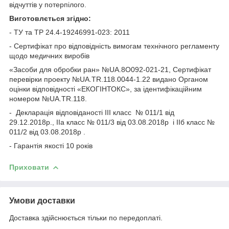
відчуттів у потерпілого.
Виготовлється згідно:
- ТУ та ТР 24.4-19246991-023: 2011
- Сертифікат про відповідність вимогам технічного регламенту
щодо медичних виробів
«Засоби для обробки ран» №UA.8O092-021-21, Сертифікат
перевірки проекту №UA.TR.118.0044-1.22 видано Органом
оцінки відповідності «ЕКОГІНТОКС», за ідентифікаційним
номером №UA.TR.118.
- Декларація відповіданості ІІІ класс № 011/1 від
29.12.2018р., ІІа класс № 011/3 від 03.08.2018р і ІІб класс №
011/2 від 03.08.2018р .
- Гарантія якості 10 років
Приховати
Умови доставки
Доставка здійснюється тільки по передоплаті.