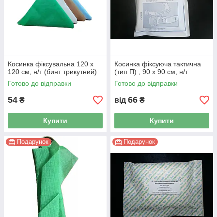
Косинка фіксувальна 120 x
Косинка фіксуюча тактична
120 см, н/т (бинт трикутний)
(тип П) , 90 x 90 см, н/т
Готово до відправки
Готово до відправки
54
66
₴
від
₴
Купити
Купити
Подарунок
Подарунок