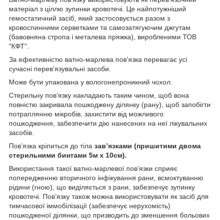
матеріал з ціллю зупинки кровотечі. Це найпотужніший
гемостатичний засіб, який застосовується разом з
кровоспинними серветками та самозатягуючим джгутам
(бавовняна стропа і металева пряжка), виробленими ТОВ
"КФТ".
За ефективністю ватно-марлева пов’язка перевагає усі
сучасні перев’язувальні засоби.
Може бути упакована у вологонепроникний чохол.
Стерильну пов’язку накладають таким чином, щоб вона
повністю закривала пошкоджену ділянку (рану), щоб запобігти
потраплянню мікробів, захистити від можливого
пошкодження, забезпечити дію нанесених на неї лікувальних
засобів.
Пов’язка кріпиться до тіла
зав’язками (пришитими двома
стерильними бинтами 5м x 10см).
Використання такої ватно-марлевої пов’язки сприяє
попередженню вторичного інфікування рани, всмоктуванню
рідини (гною), що виділяється з рани, забезпечує зупинку
кровотечі. Пов’язку також можна використовувати як засіб для
тимчасової іммобілізації (забезпечує нерухомість)
пошкодженої ділянки, що призводить до зменшення больових