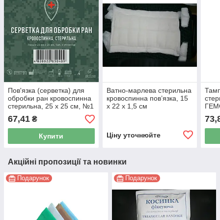
Пов'язка (серветка) для
Ватно-марлева стерильна
Тамп
обробки ран кровоспинна
кровоспинна пов’язка, 15
стер
стерильна, 25 x 25 см, №1
x 22 x 1,5 см
ГЕМ
10х
67,41
73,
₴
Ціну уточнюйте
Купити
Акційні пропозиції та новинки
Подарунок
Подарунок