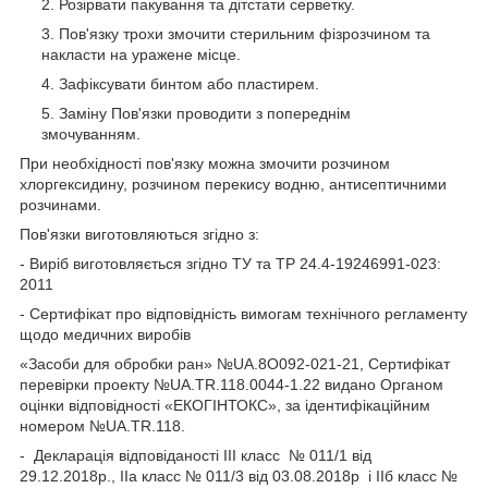
Розірвати пакування та дітстати серветку.
Пов'язку трохи змочити стерильним фізрозчином та
накласти на уражене місце.
Зафіксувати бинтом або пластирем.
Заміну Пов'язки проводити з попереднім
змочуванням.
При необхідності пов'язку можна змочити розчином
хлоргексидину, розчином перекису водню, антисептичними
розчинами.
Пов'язки виготовляються згідно з:
- Виріб виготовляється згідно ТУ та ТР 24.4-19246991-023:
2011
- Сертифікат про відповідність вимогам технічного регламенту
щодо медичних виробів
«Засоби для обробки ран» №UA.8O092-021-21, Сертифікат
перевірки проекту №UA.TR.118.0044-1.22 видано Органом
оцінки відповідності «ЕКОГІНТОКС», за ідентифікаційним
номером №UA.TR.118.
- Декларація відповіданості ІІІ класс № 011/1 від
29.12.2018р., ІІа класс № 011/3 від 03.08.2018р і ІІб класс №