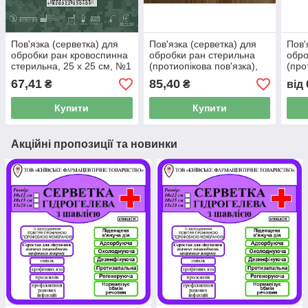
Пов'язка (серветка) для
Пов'язка (серветка) для
Пов'
обробки ран кровоспинна
обробки ран стерильна
обро
стерильна, 25 x 25 см, №1
(протиопікова пов'язка),
(про
60 x 80 см, №1, з
40 x
67,41
85,40
₴
₴
від
натурального матеріалу
нату
Купити
Купити
Акційні пропозиції та новинки