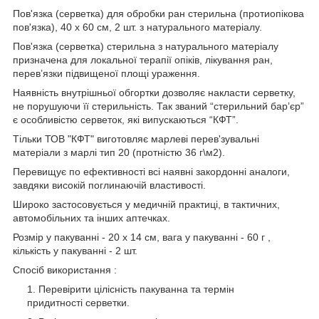
Пов'язка (серветка) для обробки ран стерильна (протиопікова
пов'язка), 40 x 60 см, 2 шт. з натурального матеріалу.
Пов'язка (серветка) стерильна з натурального матеріалу
призначена для локальної терапії опіків, лікування ран,
перев’язки підвищеної площі ураження.
Наявність внутрішньої обгортки дозволяє накласти серветку,
не порушуючи її стерильність. Так званий “стерильний бар’єр”
є особливістю серветок, які випускаються “КФТ”.
Тільки ТОВ "КФТ" виготовляє марлеві перев'зувальні
матеріали з марлі тип 20 (протністю 36 г\м2).
Перевищує по ефективності всі наявні закордонні аналоги,
завдяки високій поглинаючій властивості.
Широко застосовується у медичній практиці, в тактичних,
автомобільних та інших аптечках.
Розмір у пакуванні - 20 x 14 см, вага у пакуванні - 60 г ,
кількість у пакуванні - 2 шт.
Спосіб використання :
Перевірити цілісність пакуванна та термін
придитності серветки.