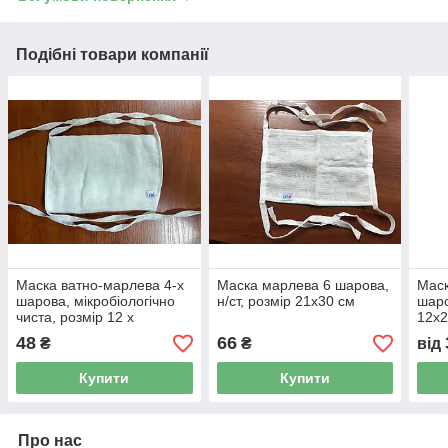
Подібні товари компанії
Маска ватно-марлева 4-х
Маска марлева 6 шарова,
Маск
шарова, мікробіологічно
н/ст, розмір 21х30 см
шаро
чиста, розмір 12 х
12х
21(22)см
48
66
₴
₴
від
Купити
Купити
Про нас