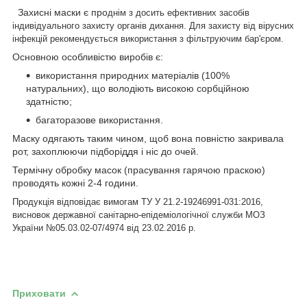
Захисні маски є про
днім з досить ефективних засобів
індивідуального захисту органів дихання. Для захисту від вірусних
інфекцій рекомендується використання з фільтруючим бар'єром.
Основною особливістю виробів є:
використання природних матеріалів (100%
натуральних), що володіють високою сорбційною
здатністю;
багаторазове використання.
Маску одягають таким чином, щоб вона повністю закривала
рот, захоплюючи підборіддя і ніс до очей.
Термічну обробку масок (прасування гарячою праскою)
проводять кожні 2-4 години.
Продукція відповідає вимогам ТУ У 21.2-19246991-031:2016,
висновок державної санітарно-епідеміологічної служби МОЗ
України №05.03.02-07/4974 від 23.02.2016 р.
Приховати