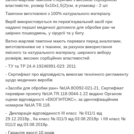
властивістю, розмір 5х10х1,5(2)см, в упаковці - 2 шт.
Тампони виготовлені з 100% натурального матеріалу.
Виріб використовується як перев'язувальний засіб при
наданні першої медичної допомоги для обробки ран чи
шкірних пошкоджень, у хірургії та у биту.
Ватно-марлеві тампони мають переваги перед аналогами,
виготовленими не з тканини, за рахунок використання
якісного та натурального матеріалу, широкого вибору
розмірів, високих сорбційних властивостей.
- ТУ та ТР 24.4-19246991-023: 2011
- Сертифікат про відповідність вимогам технічного регламенту
щодо медичних виробів
«Засоби для обробки ран» №UA.8O092-021-21, Сертифікат
перевірки проекту №UA.TR.118.0044-1.22 видано Органом
оцінки відповідності «ЕКОГІНТОКС», за ідентифікаційним
номером №UA.TR.118.
- Декларація відповіданості ІІІ класс № 011/1 від
29.12.2018р., ІІа класс № 011/3 від 03.08.2018р і ІІб класс №
011/2 від 03.08.2018р .
- Гарантія якості 10 років