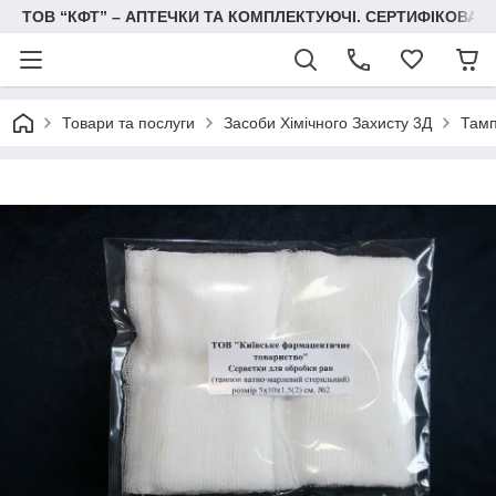
ТОВ “КФТ” – АПТЕЧКИ ТА КОМПЛЕКТУЮЧІ. СЕРТИФІКОВА
Товари та послуги
Засоби Хімічного Захисту 3Д
Тамп