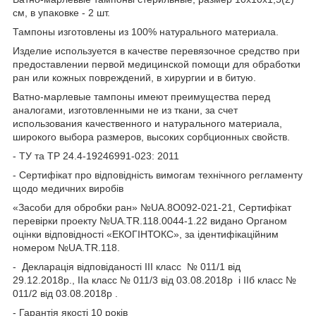
см, в упаковке - 2 шт.
Тампоны изготовлены из 100% натурального материала.
Изделие используется в качестве перевязочное средство при
предоставлении первой медицинской помощи для обработки
ран или кожных повреждений, в хирургии и в битую.
Ватно-марлевые тампоны имеют преимущества перед
аналогами, изготовленными не из ткани, за счет
использования качественного и натурального материала,
широкого выбора размеров, высоких сорбционных свойств.
- ТУ та ТР 24.4-19246991-023: 2011
- Сертифікат про відповідність вимогам технічного регламенту
щодо медичних виробів
«Засоби для обробки ран» №UA.8O092-021-21, Сертифікат
перевірки проекту №UA.TR.118.0044-1.22 видано Органом
оцінки відповідності «ЕКОГІНТОКС», за ідентифікаційним
номером №UA.TR.118.
- Декларація відповіданості ІІІ класс № 011/1 від
29.12.2018р., ІІа класс № 011/3 від 03.08.2018р і ІІб класс №
011/2 від 03.08.2018р .
- Гарантія якості 10 років