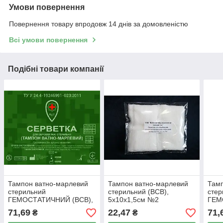
Умови повернення
Повернення товару впродовж 14 днів за домовленістю
Всі умови повернення
Подібні товари компанії
Тампон ватно-марлевий
Тампон ватно-марлевий
Тамп
стерильний
стерильний (ВСВ),
стер
ГЕМОСТАТИЧНИЙ (ВСВ),
5х10х1,5см №2
ГЕМ
10х10х1,5см №2
10х
71,69
22,47
71,
₴
₴