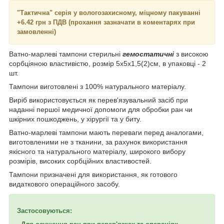
"Тактична" серія у вологозахисному, міцному пакуванні
+6.42 грн з ПДВ (прохання зазначати в коментарях при
замовленні)
Ватно-марлеві тампони стерильні
гемостатичні
з високою
сорбціяною властивістю, розмір 5х5х1,5(2)см, в упаковці - 2
шт.
Тампони виготовлені з 100% натурального матеріалу.
Виріб використовується як перев'язувальний засіб при
наданні першої медичної допомоги для обробки ран чи
шкірних пошкоджень, у хірургії та у биту.
Ватно-марлеві тампони мають переваги перед аналогами,
виготовленими не з тканини, за рахунок використання
якісного та натурального матеріалу, широкого вибору
розмірів, високих сорбційних властивостей.
Тампони призначені для використання, як готового
видаткового операційного засобу.
Застосовуються: