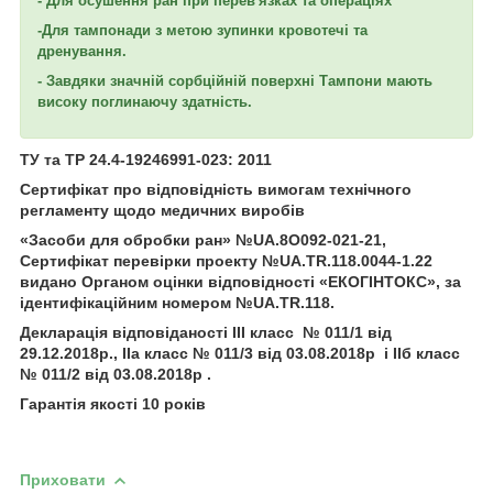
- Для осушення ран при перев'язках та операціях
-Для тампонади з метою зупинки кровотечі та
дренування.
- Завдяки значній сорбційній поверхні Тампони мають
високу поглинаючу здатність.
ТУ та ТР 24.4-19246991-023: 2011
Сертифікат про відповідність вимогам технічного
регламенту щодо медичних виробів
«Засоби для обробки ран» №UA.8O092-021-21,
Сертифікат перевірки проекту №UA.TR.118.0044-1.22
видано Органом оцінки відповідності «ЕКОГІНТОКС», за
ідентифікаційним номером №UA.TR.118.
Декларація відповіданості ІІІ класс № 011/1 від
29.12.2018р., ІІа класс № 011/3 від 03.08.2018р і ІІб класс
№ 011/2 від 03.08.2018р .
Гарантія якості 10 років
Приховати