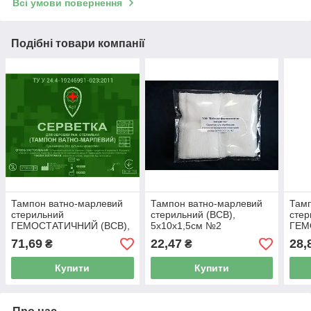
Всі умови повернення
Подібні товари компанії
Тампон ватно-марлевий
Тампон ватно-марлевий
Тамп
стерильний
стерильний (ВСВ),
стер
ГЕМОСТАТИЧНИЙ (ВСВ),
5х10х1,5см №2
ГЕМ
10х10х1,5см №2
5х5
71,69
22,47
28,
₴
₴
Купити
Купити