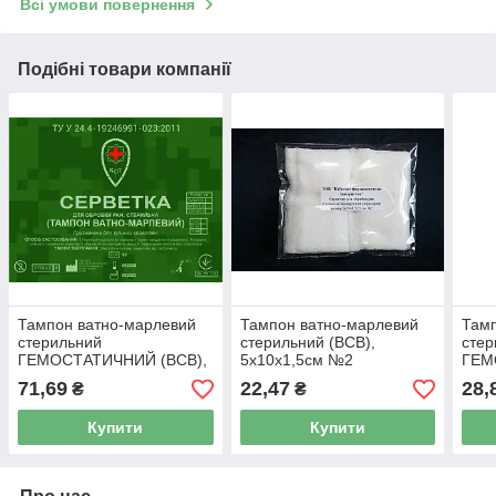
Всі умови повернення
Подібні товари компанії
Тампон ватно-марлевий
Тампон ватно-марлевий
Тамп
стерильний
стерильний (ВСВ),
стер
ГЕМОСТАТИЧНИЙ (ВСВ),
5х10х1,5см №2
ГЕМ
10х10х1,5см №2
5х5
71,69
22,47
28,
₴
₴
Купити
Купити