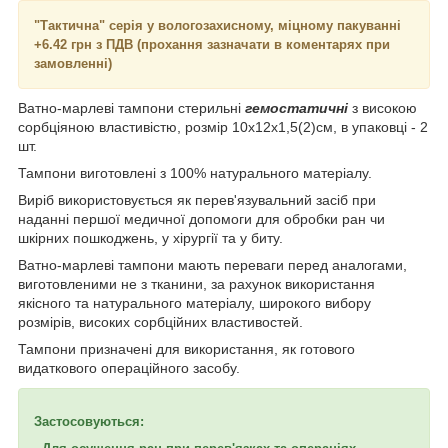
"Тактична" серія у вологозахисному, міцному пакуванні
+6.42 грн з ПДВ (прохання зазначати в коментарях при
замовленні)
Ватно-марлеві тампони стерильні
гемостатичні
з високою
сорбціяною властивістю, розмір 10х12х1,5(2)см, в упаковці - 2
шт.
Тампони виготовлені з 100% натурального матеріалу.
Виріб використовується як перев'язувальний засіб при
наданні першої медичної допомоги для обробки ран чи
шкірних пошкоджень, у хірургії та у биту.
Ватно-марлеві тампони мають переваги перед аналогами,
виготовленими не з тканини, за рахунок використання
якісного та натурального матеріалу, широкого вибору
розмірів, високих сорбційних властивостей.
Тампони призначені для використання, як готового
видаткового операційного засобу.
Застосовуються: