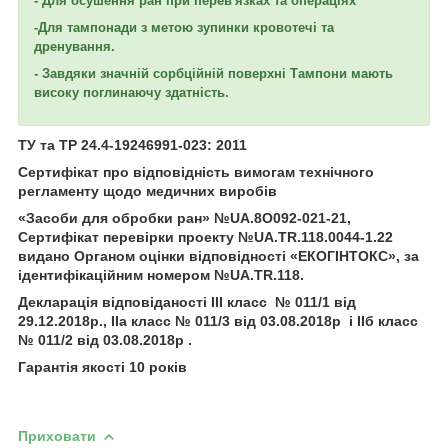
- Для осушення ран при перев'язках та операціях
-Для тампонади з метою зупинки кровотечі та
дренування.
- Завдяки значній сорбційній поверхні Тампони мають
високу поглинаючу здатність.
ТУ та ТР 24.4-19246991-023: 2011
Сертифікат про відповідність вимогам технічного
регламенту щодо медичних виробів
«Засоби для обробки ран» №UA.8O092-021-21,
Сертифікат перевірки проекту №UA.TR.118.0044-1.22
видано Органом оцінки відповідності «ЕКОГІНТОКС», за
ідентифікаційним номером №UA.TR.118.
Декларація відповіданості ІІІ класс № 011/1 від
29.12.2018р., ІІа класс № 011/3 від 03.08.2018р і ІІб класс
№ 011/2 від 03.08.2018р .
Гарантія якості 10 років
Приховати