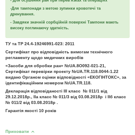
- Для осушення ран при перев'язках та операціях
-Для тампонади з метою зупинки кровотечі та
дренування.
- Завдяки значній сорбційній поверхні Тампони мають
високу поглинаючу здатність.
ТУ та ТР 24.4-19246991-023: 2011
Сертифікат про відповідність вимогам технічного
регламенту щодо медичних виробів
«Засоби для обробки ран» №UA.8O092-021-21,
Сертифікат перевірки проекту №UA.TR.118.0044-1.22
видано Органом оцінки відповідності «ЕКОГІНТОКС», за
ідентифікаційним номером №UA.TR.118.
Декларація відповіданості ІІІ класс № 011/1 від
29.12.2018р., ІІа класс № 011/3 від 03.08.2018р і ІІб класс
№ 011/2 від 03.08.2018р .
Гарантія якості 10 років
Приховати