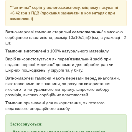
"Тактична" серія у вологозахисному, міцному пакуванні
+6.42 грн з ПДВ (прохання зазначати в коментарях при
замовленні)
Ватно-марлеві тампони стерильні
гемостатичні
з високою
сорбціяною властивістю, розмір 10х10х1,5(2)см, в упаковці - 2
шт.
Тампони виготовлені з 100% натурального матеріалу.
Виріб використовується як перев'язувальний засіб при
наданні першої медичної допомоги для обробки ран чи
шкірних пошкоджень, у хірургії та у биту.
Ватно-марлеві тампони мають переваги перед аналогами,
виготовленими не з тканини, за рахунок використання
якісного та натурального матеріалу, широкого вибору
розмірів, високих сорбційних властивостей.
Тампони призначені для використання, як готового
видаткового операційного засобу.
Застосовуються: