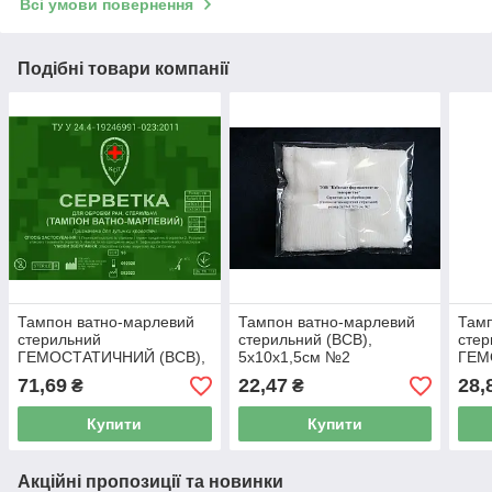
Всі умови повернення
Подібні товари компанії
Тампон ватно-марлевий
Тампон ватно-марлевий
Тамп
стерильний
стерильний (ВСВ),
стер
ГЕМОСТАТИЧНИЙ (ВСВ),
5х10х1,5см №2
ГЕМ
10х10х1,5см №2
5х5
71,69
22,47
28,
₴
₴
Купити
Купити
Акційні пропозиції та новинки