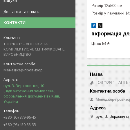
Відгуки
Розмір 12х500 см.
Доставка та оплата
Розмір у пакуванні 14
КОНТАКТИ
Інформація дл
ТОВ “КФТ” – АПТЕЧКИ ТА
Ціна:
54 ₴
КОМПЛЕКТУЮЧІ. СЕРТИФІКОВАНЕ
ВИРОБНИЦТВО
Менеджер-провизор
ТОВ “КФТ” – АП
вул. В. Верховинця, 10
(Відвантаження замовлень,
оформлення документів), Київ,
Менеджер-провизо
Україна
вул. В. Верховинця
+380 (95) 879-96-45
+380 (93) 450-33-35