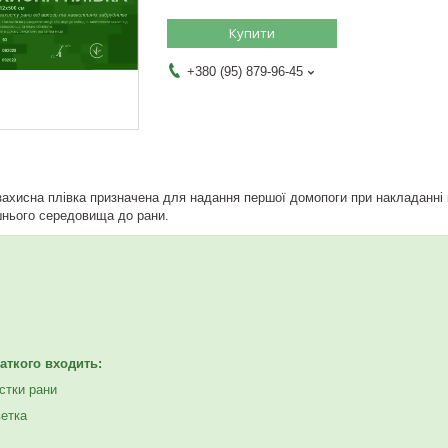
Купити
+380 (95) 879-96-45
захисна плівка призначена для надання першої домопоги при накладанні к
шнього середовища до рани.
аткого входить:
стки рани
ветка