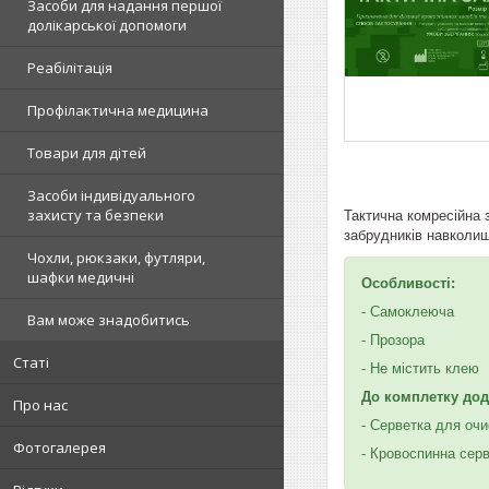
Засоби для надання першої
долікарської допомоги
Реабілітація
Профілактична медицина
Товари для дітей
Засоби індивідуального
захисту та безпеки
Тактична комресійна 
забрудників навколи
Чохли, рюкзаки, футляри,
шафки медичні
Особливості:
- Самоклеюча
Вам може знадобитись
- Прозора
Статі
- Не містить клею
До комплетку дод
Про нас
- Серветка для очи
Фотогалерея
- Кровоспинна сер