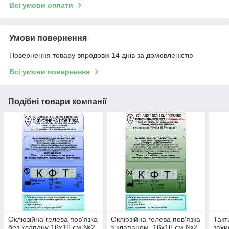
Всі умови оплати
Умови повернення
Повернення товару впродовж 14 днів за домовленістю
Всі умови повернення
Подібні товари компанії
Оклюзійна гелева пов'язка
Оклюзійна гелева пов'язка
Такт
без клапану 16х16 см №2
з клапаном, 16х16 см №2
захи