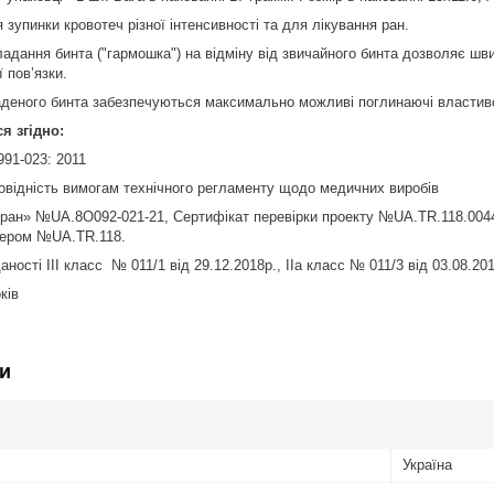
зупинки кровотеч різної інтенсивності та для лікування ран.
кладання бинта ("гармошка") на відміну від звичайного бинта дозволяє ш
 пов’язки.
деного бинта забезпечуються максимально можливі поглинаючі властивос
я згідно:
991-023: 2011
повідність вимогам технічного регламенту щодо медичних виробів
ран» №UA.8O092-021-21, Сертифікат перевірки проекту №UA.TR.118.0044
мером №UA.TR.118.
аності ІІІ класс № 011/1 від 29.12.2018р., ІІа класс № 011/3 від 03.08.201
ків
и
Україна