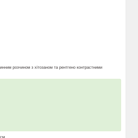
пинним розчином з хітозаном та рентгено контрастними
 см.