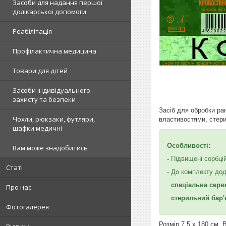
Засоби для надання першої
долікарської допомоги
Реабілітація
Профілактична медицина
Товари для дітей
Засоби індивідуального
захисту та безпеки
Засіб для обробки ра
Чохли, рюкзаки, футляри,
властивостями, стер
шафки медичні
Особливості:
Вам може знадобитись
-
Підвищені сорбцій
Статі
- До комплекту до
спеціальна сер
Про нас
стерильний бар'
Фотогалерея
Розмір 7.5 x 180 см. 