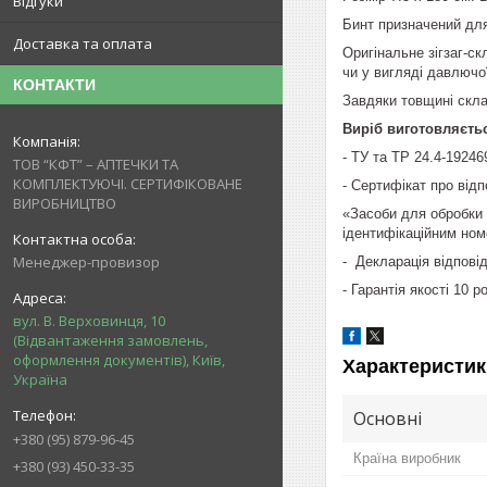
Відгуки
Бинт призначений для 
Доставка та оплата
Оригінальне зігзаг-с
чи у вигляді давлючої
КОНТАКТИ
Завдяки товщині скла
Виріб виготовляєтьс
- ТУ та ТР 24.4-19246
ТОВ “КФТ” – АПТЕЧКИ ТА
КОМПЛЕКТУЮЧІ. СЕРТИФІКОВАНЕ
- Сертифікат про від
ВИРОБНИЦТВО
«Засоби для обробки 
ідентифікаційним но
Менеджер-провизор
- Декларація відповід
- Гарантія якості 10 ро
вул. В. Верховинця, 10
(Відвантаження замовлень,
оформлення документів), Київ,
Характеристик
Україна
Основні
+380 (95) 879-96-45
Країна виробник
+380 (93) 450-33-35