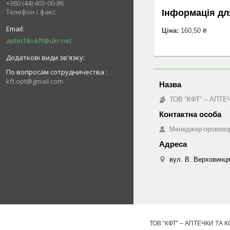
+380 (44) 403-00-86
Телефон / факс
Інформація дл
Ціна:
160,50 ₴
aptechki-kft@ukr.net
По вопросам сотрудничества
kft.opt@gmail.com
ТОВ “КФТ” – АП
Менеджер-провизо
вул. В. Верховинця