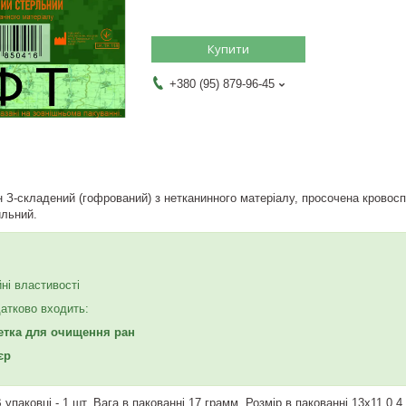
Купити
+380 (95) 879-96-45
н З-складений (гофрований) з нетканинного матеріалу, просочена кровос
ильний.
ні властивості
датково входить:
ветка для очищення ран
єр
В упаковці - 1 шт. Вага в пакованні 17 грамм. Розмір в пакованні 13х11.0,4