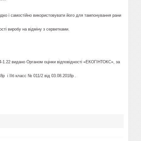
видко і самостійно використовувати його для тампонування рани
ті виробу на відміну з серветками.
-1.22 видано Органом оцінки відповідності «ЕКОГІНТОКС», за
8р і ІІб класс № 011/2 від 03.08.2018р .