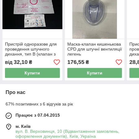
Пристрій одноразове для
Маска-клапан кишенькова
Прис
проведення штучного
CPD для штучнї вентиляції
пров
дихання, тип В (клапан з
легень
диха
плівкою)
32,10
176,55
28,
від
₴
₴
Купити
Купити
Про нас
67% позитивних з 6 відгуків за рік
Працює з 07.04.2015
м. Київ
вул. В. Верховинця, 10 (Відвантаження замовлень,
оформлення документів), Київ, Україна