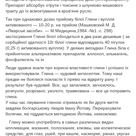
Препарат абсорбує отрути і токсини з шлунково-кишкового
тракту до їх всмоктування в кров'яне русло.
Так при однакових дозах прийому білої Глини і вугілля
активованого — 10-20 р. на прийом (Машковский М. Д.
«Лікарські засоби». — М:Медицина,1984.-№1.-с. 298)
застосування Глини білої обходиться в два рази дешевше ( за
сорбційної здатності 10г білої глини відповідають 40 пігулок
(0,25 г) активованого вугілля). У деяких випадках Глина біла є
прийнятною альтернативою препаратів: аллохол, альмагель,
фосфалюгель та ін
Люди здавна знали про корисні властивості глини і успішно їх
використовували. Глина — чудовий антисептик. Тому наші
предки не боялися покласти її прямо на відкриту рану. І
результат був чудовий. Все, що запалився, загноилось,
розпухло, розрізано, уколото, травмована — все це поправить
глина.
У наш час лікування глиною отримало як би друге життя
завдяки болгарському лікарів Івану Йотову. Перерахувати
болячки, які піддаються методикою Йотова, неможливо.
Глину можно употреблять в самых различных видах:
аппликации, мазания, полоскания, клизмы, как косметическое
средство, для глаз, ушей, при кашле, насморке, ранах, укусах