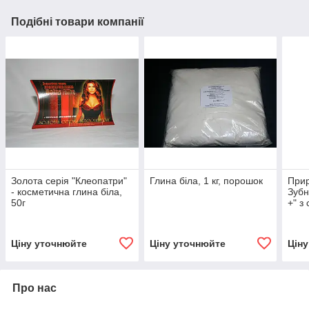
Подібні товари компанії
Золота серія "Клеопатри"
Глина біла, 1 кг, порошок
Прир
- косметична глина біла,
Зубн
50г
+" з
влас
Ціну уточнюйте
Ціну уточнюйте
Цін
Про нас