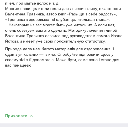
пчел, при мытье волос и т. д.
Многие наши целители взяли для лечения глину, в частности
Валентина Травинка, автор книг «Разыщи в себе радость»,
«Тропинка к здоровью», «Голубая целительная глина».
Некоторые из вас может быть уже читали их. А если нет,
очень советуем вам это сделать. Методику лечения глиной
Валентина Травинка освоила под руководством самого Ивана
Йотова и имеет уже свою положительную статистику.
Природа дала нам багато матеріалів для оздоровлення. І
один з унікальних — глина. Спробуйте підправити щось у
своєму тілі з її допомогою. Може бути, саме вона і стане для
вас панацеєю.
Приховати