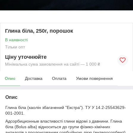
Глина біла, 250г, порошок
В наявності
Тільки опт
Ціну уточнюйте
Мінімальна сума замовлення на сайті — 1 000 ₴
Опис
Доставка
Оплата
Умови повернення
Опис
Глина біла (каолін збагачений "Екстра"). ТУ У 14.2-25543629-
001-2001.
Адсорбиционные властивості глини відомі з давнини. Глина
біла (Bolus alba) відноситься до групи фізико-хімічних
антидотів з пролонгованим сорбційною дією (ентеросорбент).