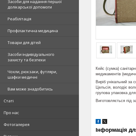
Засоби для надання першої
долікарської допомоги
Реабілітація
Профілактична медицина
Товари для дітей
Засоби індивідуального
захисту та безпеки
Кейс (сумка) санітар
Чохли, рюкзаки, футляри,
медикаментів (медичн
шафки медичні
Виріб унікальний за 
Цельсія, володіє вол
Вам може знадобитись
групова упаковка для
Статі
Виготовляється під з
Про нас
Фотогалерея
Інформація дл