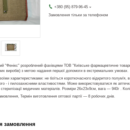
+380 (95) 879-96-45
Замовлення тільки за телефоном
ний "Фенікс" розроблений фахівцями ТОВ "Київське фармацевтичне товари
их виробів) з метою надання першої допомоги в екстремальних умовах.
своїми характеристиками: не боїться короткочасного відкритого полум'я, 
ого - і пилозахисними властивостями. Може використовуватися як аптечка
 стерилізації медичних матеріалів. Розміри 26х23х9см, вага ― 940г . Кол
амовлення, Термін виготовлення оптової партії ― 8 робочих днів.
я замовлення