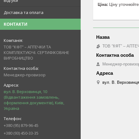
Відгуки
Ціна:
Ціну уточнюйте
Доставка та оплата
КОНТАКТИ
ТОВ “КФТ” – АП
ТОВ “КФТ” – АПТЕЧКИ ТА
КОМПЛЕКТУЮЧІ. СЕРТИФІКОВАНЕ
ВИРОБНИЦТВО
Менеджер-провизо
Менеджер-провизор
вул. В. Верховинця
вул. В. Верховинця, 10
(Відвантаження замовлень,
оформлення документів), Київ,
Україна
+380 (95) 879-96-45
+380 (93) 450-33-35