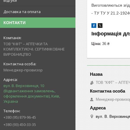
Відгуки
Виготовляються згід
Доставка та оплата
- ТУ ТУ У 21.2-192
КОНТАКТИ
Інформація дл
ТОВ “КФТ” – АПТЕЧКИ ТА
Ціна:
36 ₴
КОМПЛЕКТУЮЧІ. СЕРТИФІКОВАНЕ
ВИРОБНИЦТВО
Менеджер-провизор
ТОВ “КФТ” – АП
вул. В. Верховинця, 10
(Відвантаження замовлень,
оформлення документів), Київ,
Менеджер-провизо
Україна
вул. В. Верховинця
+380 (95) 879-96-45
+380 (93) 450-33-35