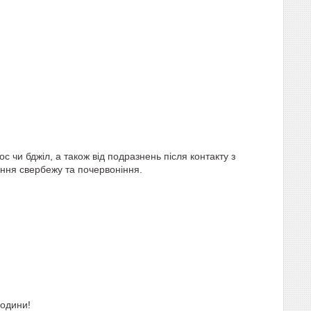
ос чи бджіл, а також від подразнень після контакту з
ння свербежу та почервоніння.
родини!