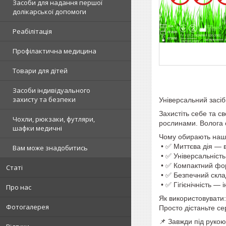
Засоби для надання першої
долікарської допомоги
Реабілітація
Профілактична медицина
Товари для дітей
Засоби індивідуального
захисту та безпеки
Універсальний засіб 
Захистіть себе та св
Чохли, рюкзаки, футляри,
рослинами. Волога 
шафки медичні
Чому обирають наші
• ✅ Миттєва дія — 
Вам може знадобитись
• ✅ Універсальність
• ✅ Компактний фор
Статі
• ✅ Безпечний склад
• ✅ Гігієнічність —
Про нас
Як використовувати:
Фотогалерея
Просто дістаньте се
📌 Завжди під рукою