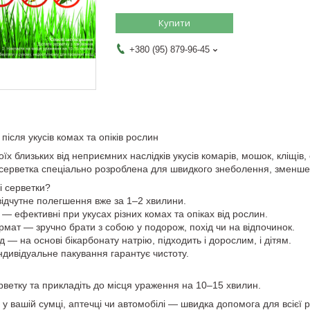
Купити
+380 (95) 879-96-45
після укусів комах та опіків рослин
оїх близьких від неприємних наслідків укусів комарів, мошок, кліщів, 
серветка спеціально розроблена для швидкого знеболення, зменше
 серветки?
відчутне полегшення вже за 1–2 хвилини.
 — ефективні при укусах різних комах та опіках від рослин.
мат — зручно брати з собою у подорож, похід чи на відпочинок.
 — на основі бікарбонату натрію, підходить і дорослим, і дітям.
 індивідуальне пакування гарантує чистоту.
рветку та прикладіть до місця ураження на 10–15 хвилин.
 у вашій сумці, аптечці чи автомобілі — швидка допомога для всієї 