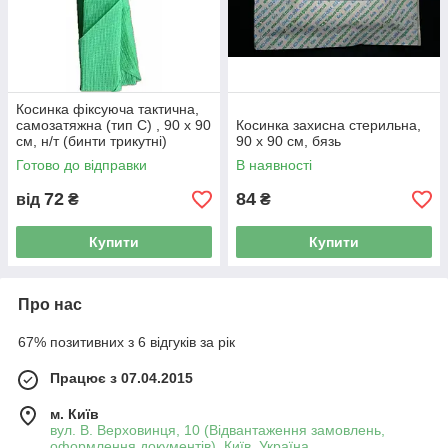
Косинка фіксуюча тактична,
самозатяжна (тип С) , 90 x 90
Косинка захисна стерильна,
см, н/т (бинти трикутні)
90 x 90 см, бязь
Готово до відправки
В наявності
72
84
від
₴
₴
Купити
Купити
Про нас
67% позитивних з 6 відгуків за рік
Працює з 07.04.2015
м. Київ
вул. В. Верховинця, 10 (Відвантаження замовлень,
оформлення документів), Київ, Україна