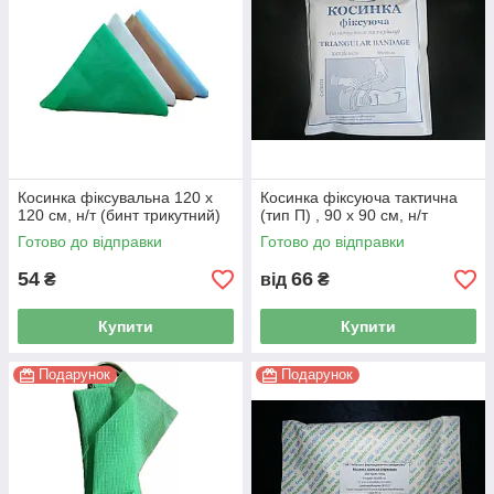
Косинка фіксувальна 120 x
Косинка фіксуюча тактична
120 см, н/т (бинт трикутний)
(тип П) , 90 x 90 см, н/т
Готово до відправки
Готово до відправки
54
66
₴
від
₴
Купити
Купити
Подарунок
Подарунок