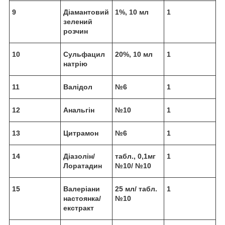
9
Діамантовий
1%, 10 мл
1
зелений
розчин
10
Сульфацил
20%, 10 мл
1
натрію
11
Валідол
№6
1
12
Анальгін
№10
1
13
Цитрамон
№6
1
14
Діазолін/
табл., 0,1мг
1
Лоратадин
№10/ №10
15
Валеріани
25 мл/ табл.
1
настоянка/
№10
екстракт