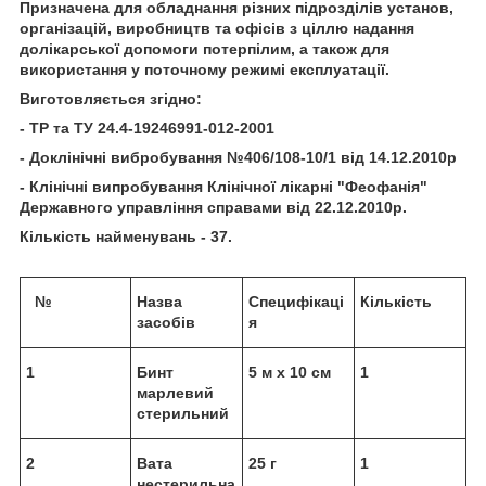
Призначена для обладнання різних підрозділів установ,
організацій, виробництв та офісів з ціллю надання
долікарської допомоги потерпілим, а також для
використання у поточному режимі експлуатації.
Виготовляється згідно:
- ТР та ТУ 24.4-19246991-012-2001
- Доклінічні вибробування №406/108-10/1 від 14.12.2010р
- Клінічні випробування Клінічної лікарні "Феофанія"
Державного управління справами від 22.12.2010р.
Кількість найменувань - 37.
№
Назва
Специфікаці
Кількість
засобів
я
1
Бинт
5 м х 10 см
1
марлевий
стерильний
2
Вата
25 г
1
нестерильна