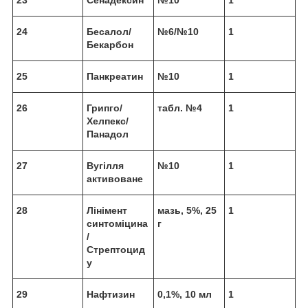
24
Бесалол/
№6/№10
1
Бекарбон
25
Панкреатин
№10
1
26
Грипго/
табл. №4
1
Хелпекс/
Панадол
27
Вугілля
№10
1
активоване
28
Лінімент
мазь, 5%, 25
1
синтоміцина
г
/
Стрептоцид
у
29
Нафтизин
0,1%, 10 мл
1