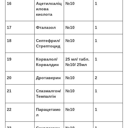
16
Ацетилсаліц
№10
1
илова
кислота
17
Фталазол
№10
1
18
Септефрил/
№10
1
Стрептоцид
19
Корвалол/
25 мл/ табл.
1
Корвалдин
№10/ 25мл
20
Дротаверин
№10
2
21
Спазмалгон/
№10
1
Темпалгін
22
Парацетамо
№10
1
л
23
Сенадексин
№10
1