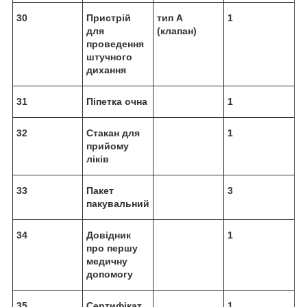
30
Пристрій
тип А
1
для
(клапан)
проведення
штучного
дихання
31
Піпетка очна
1
32
Стакан для
1
прийому
ліків
33
Пакет
3
пакувальний
34
Довідник
1
про першу
медичну
допомогу
35
Сертифікат
1