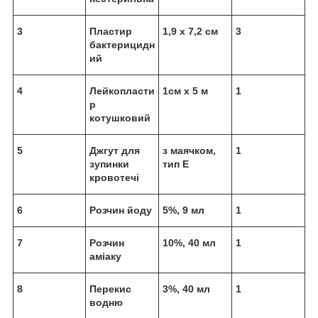
3
Пластир
1,9 x 7,2 см
3
бактерицидн
ий
4
Лейкопласти
1см х 5 м
1
р
котушковий
5
Джгут для
з маячком,
1
зупинки
тип Е
кровотечі
6
Розчин йоду
5%, 9 мл
1
7
Розчин
10%, 40 мл
1
аміаку
8
Перекис
3%, 40 мл
1
водню