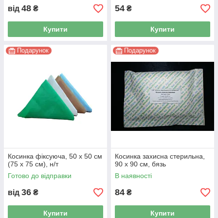
48
54
від
₴
₴
Купити
Купити
Подарунок
Подарунок
Косинка фіксуюча, 50 x 50 см
Косинка захисна стерильна,
(75 x 75 см), н/т
90 x 90 см, бязь
Готово до відправки
В наявності
36
84
від
₴
₴
Купити
Купити