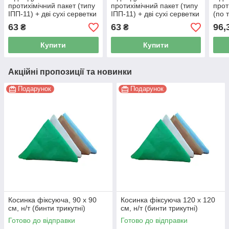
протихімічний пакет (типу
протихімічний пакет (типу
прот
ІПП-11) + дві сухі серветки
ІПП-11) + дві сухі серветки
(по 
для обробки поверхні
для обробки поверхні
63
63
96,
₴
₴
Купити
Купити
Акційні пропозиції та новинки
Подарунок
Подарунок
Косинка фіксуюча, 90 x 90
Косинка фіксуюча 120 x 120
см, н/т (бинти трикутні)
см, н/т (бинти трикутні)
Готово до відправки
Готово до відправки