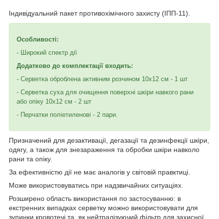
Індивідуальний пакет противохімічного захисту (ІПП-11).
Особливості:
- Широкий спектр дії
Додатково до комплектації входить:
- Серветка оброблена активним розчином 10х12 см - 1 шт
- Серветка суха для очищення поверхні шкіри навкого рани
або опіку 10х12 см - 2 шт
- Перчатки поліетиленові - 2 пари.
Призначений для дезактивації, дегазації та дезинфекції шкіри,
одягу, а також для знезараження та обробки шкіри навколо
рани та опіку.
За ефективністю дії не має аналогів у світовій правктиці.
Може використовуватись при надзвичайних ситуаціях.
Розширено область використання по застосуванню: в
екстренних випадках серветку можно використовувати для
зупинки кровотечі та, як нейтралізуючий фільтр для захисної