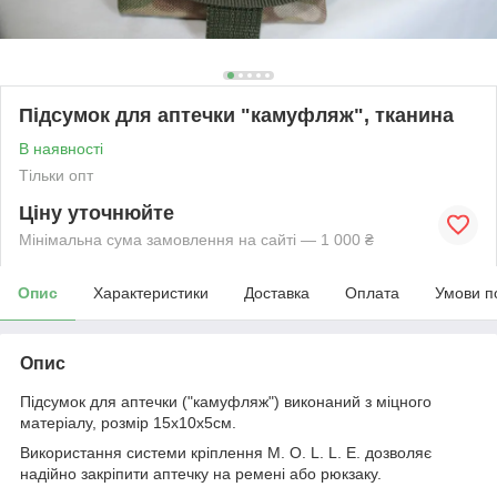
Підсумок для аптечки "камуфляж", тканина
В наявності
Тільки опт
Ціну уточнюйте
Мінімальна сума замовлення на сайті — 1 000 ₴
Опис
Характеристики
Доставка
Оплата
Умови п
Опис
Підсумок для аптечки ("камуфляж") виконаний з міцного
матеріалу, розмір 15х10х5см.
Використання системи кріплення M. O. L. L. E. дозволяє
надійно закріпити аптечку на ремені або рюкзаку.