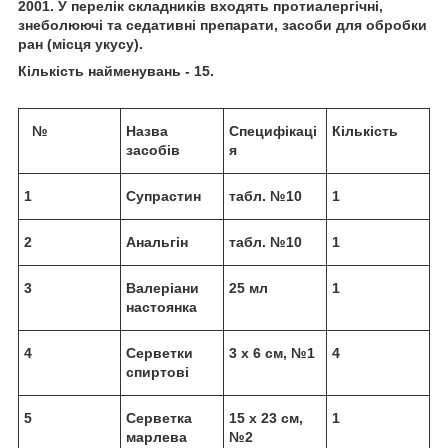
2001. У перелік складників входять протиалергічні,
знеболюючі та седативні препарати, засоби для обробки
ран (місця укусу).
Кількість найменувань - 15.
№
Назва
Специфікаці
Кількість
засобів
я
1
Супрастин
табл. №10
1
2
Анальгін
табл. №10
1
3
Валеріани
25 мл
1
настоянка
4
Серветки
3 x 6 см, №1
4
спиртові
5
Серветка
15 x 23 см,
1
марлева
№2