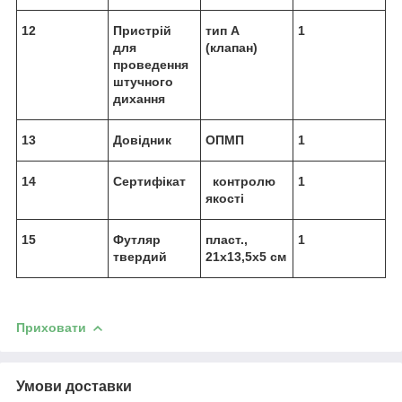
12
Пристрій
тип А
1
для
(клапан)
проведення
штучного
дихання
13
Довідник
ОПМП
1
14
Сертифікат
контролю
1
якості
15
Футляр
пласт.,
1
твердий
21x13,5x5 см
Приховати
Умови доставки