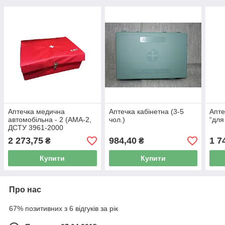
Аптечка медична
Аптечка кабінетна (3-5
Апте
автомобільна - 2 (АМА-2,
чол.)
“для
ДСТУ 3961-2000
изменения №2) КФТ ЕКО
2 273,75
984,40
1 7
₴
₴
футляр
Купити
Купити
Про нас
67% позитивних з 6 відгуків за рік