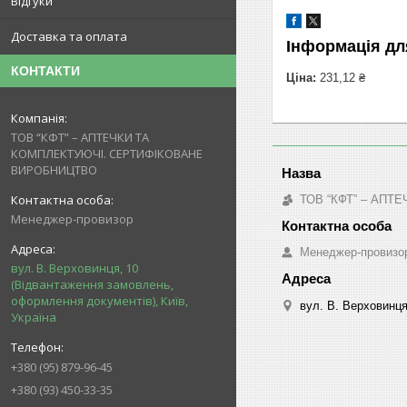
Відгуки
Доставка та оплата
Інформація дл
КОНТАКТИ
Ціна:
231,12 ₴
ТОВ “КФТ” – АПТЕЧКИ ТА
КОМПЛЕКТУЮЧІ. СЕРТИФІКОВАНЕ
ВИРОБНИЦТВО
ТОВ “КФТ” – АП
Менеджер-провизор
Менеджер-провизо
вул. В. Верховинця, 10
(Відвантаження замовлень,
оформлення документів), Київ,
вул. В. Верховинця
Україна
+380 (95) 879-96-45
+380 (93) 450-33-35