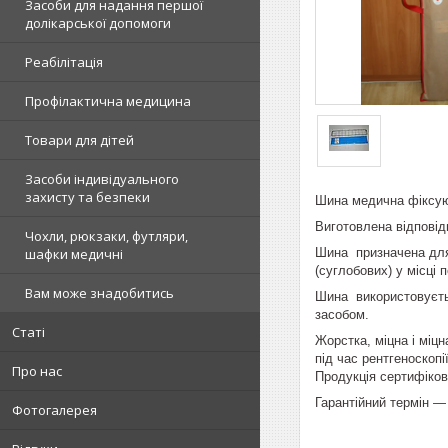
Засоби для надання першої
долікарської допомоги
Реабілітація
Профілактична медицина
Товари для дітей
Засоби індивідуального
захисту та безпеки
Шина медична фіксуюч
Виготовлена відповід
Чохли, рюкзаки, футляри,
Шина призначена для 
шафки медичні
(суглобових) у місці 
Вам може знадобитись
Шина використовуєтьс
засобом.
Статі
Жорстка, міцна і міц
під час рентгеноскопії
Про нас
Продукція сертифіков
Гарантійний термін — 
Фотогалерея