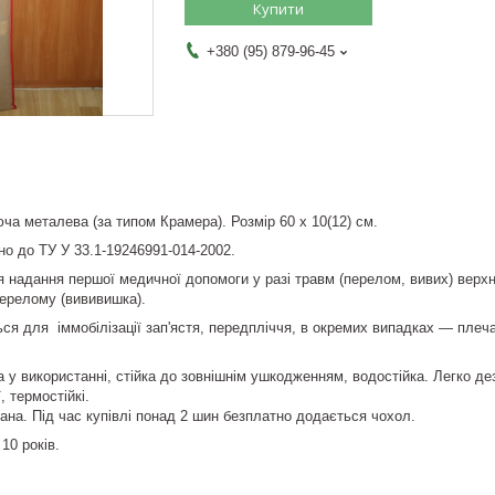
Купити
+380 (95) 879-96-45
а металева (за типом Крамера). Розмір 60 х 10(12) см.
но до ТУ У 33.1-19246991-014-2002.
надання першої медичної допомоги у разі травм (перелом, вивих) верхніх
перелому (вививишка).
я для іммобілізації зап'ястя, передпліччя, в окремих випадках — плеча
на у використанні, стійка до зовнішнім ушкодженням, водостійка. Легко 
, термостійкі.
ана. Під час купівлі понад 2 шин безплатно додається чохол.
10 років.