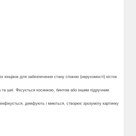
 кінцівок для забезпечення стану спокою (нерухомості) кісток
 та шиї. Фксується косинкою, бинтом або іншим підручним
дезінфікується, демфують і миються, створює зрозумілу картинку