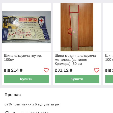
Шина фіксуюча гнучка,
Шина медична фіксуюча
Шина
100см
металева (за типом
100 
Крамера), 60 см
214
231,12
від
₴
₴
від
Купити
Купити
Про нас
67% позитивних з 6 відгуків за рік