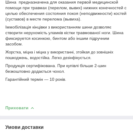
Шина предназначена для оказания первой медицинской
помощи при травмах (перелом, вывих) нижних конечностей с
целью обеспечения состояния покоя (неподвижности) костей
(суставов) в месте перелома (вывиха).
Іммобілізація кінцівки з використанням шини дозволяє
створити нерухомість уламків кістки травмованої ноги. Шина
ф
иксируется косинкою, бинтом або іншим підручним
засобом.
Жорстка,
міцна і міцна у використанні,
з
тойкая до зовнішніх
пошкоджень,
водостійка.
Л
егко дезінфікується.
Продукція сертифікована. При купівлі більше 2-шин
безкоштовно додається чохол.
Гарантійний термін ― 10 років.
Приховати
Умови доставки