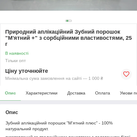
Природний аплікаційний Зубний порошок
"М'ятний +" з сорбційними властивостями, 25
г
В наявності
Тільки опт
Ціну уточнюйте
Мінімальна сума замовлення на сайті — 1 000 ₴
Опис
Характеристики
Доставка
Оплата
Умови п
Опис
Зубний аплікаційний порошок "М'ятний плюс" - 100%
натуральний продукт.
виготовлений за традиційними рецептами з додаванням білої