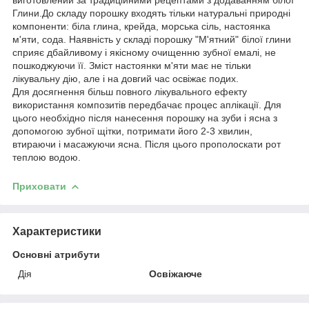
Глини.До складу порошку входять тільки натуральні природні
компоненти: біла глина, крейда, морська сіль, настоянка
м'яти, сода. Наявність у складі порошку "М'ятний" білої глини
сприяє дбайливому і якісному очищенню зубної емалі, не
пошкоджуючи її. Зміст настоянки м'яти має не тільки
лікувальну дію, але і на довгий час освіжає подих.
Для досягнення більш повного лікувального ефекту
використання композитів передбачає процес аплікації. Для
цього необхідно після нанесення порошку на зуби і ясна з
допомогою зубної щітки, потримати його 2-3 хвилин,
втираючи і масажуючи ясна. Після цього прополоскати рот
теплою водою.
Приховати
Характеристики
Основні атрибути
Дія
Освіжаюче