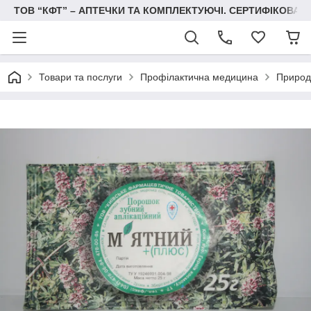
ТОВ “КФТ” – АПТЕЧКИ ТА КОМПЛЕКТУЮЧІ. СЕРТИФІКОВА
Товари та послуги
Профілактична медицина
Природн