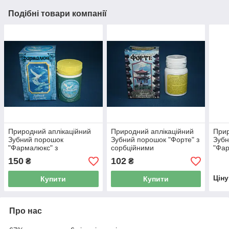
Подібні товари компанії
Природний аплікаційний
Природний аплікаційний
Прир
Зубний порошок
Зубний порошок "Форте" з
Зуб
"Фармалюкс" з
сорбційними
"Фар
сорбційними
властивостями, 40г
сорб
150
102
₴
₴
властивостями, 40 г
влас
Цін
Купити
Купити
Про нас