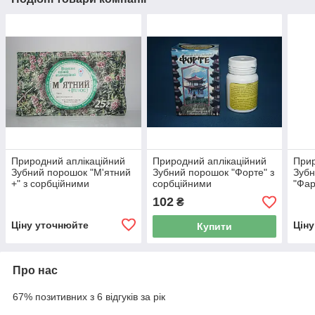
Природний аплікаційний
Природний аплікаційний
Прир
Зубний порошок "М'ятний
Зубний порошок "Форте" з
Зуб
+" з сорбційними
сорбційними
"Фар
властивостями, 25 г
властивостями, 40г
сорб
102
₴
влас
Ціну уточнюйте
Цін
Купити
Про нас
67% позитивних з 6 відгуків за рік