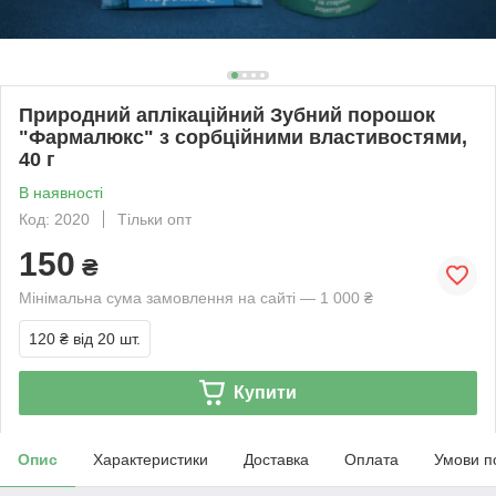
Природний аплікаційний Зубний порошок
"Фармалюкс" з сорбційними властивостями,
40 г
В наявності
Код: 2020
Тільки опт
150
₴
Мінімальна сума замовлення на сайті — 1 000 ₴
120 ₴
від 20 шт.
Купити
Опис
Характеристики
Доставка
Оплата
Умови п