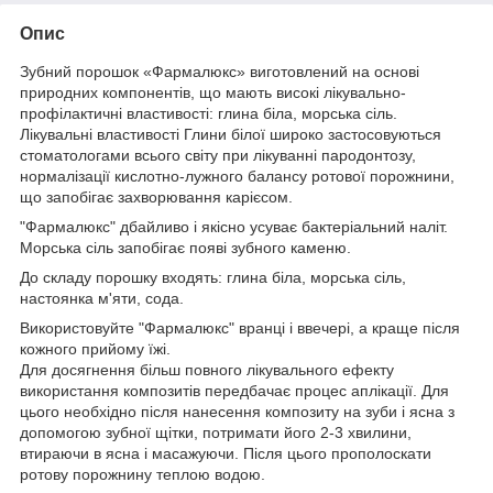
Опис
Зубний порошок «Фармалюкс» виготовлений на основі
природних компонентів, що мають високі лікувально-
профілактичні властивості: глина біла, морська сіль.
Лікувальні властивості Глини білої широко застосовуються
стоматологами всього світу при лікуванні пародонтозу,
нормалізації кислотно-лужного балансу ротової порожнини,
що запобігає захворювання карієсом.
"Фармалюкс" дбайливо і якісно усуває бактеріальний наліт.
Морська сіль запобігає появі зубного каменю.
До складу порошку входять: глина біла, морська сіль,
настоянка м'яти, сода.
Використовуйте "Фармалюкс" вранці і ввечері, а краще після
кожного прийому їжі.
Для досягнення більш повного лікувального ефекту
використання композитів передбачає процес аплікації. Для
цього необхідно після нанесення композиту на зуби і ясна з
допомогою зубної щітки, потримати його 2-3 хвилини,
втираючи в ясна і масажуючи. Після цього прополоскати
ротову порожнину теплою водою.