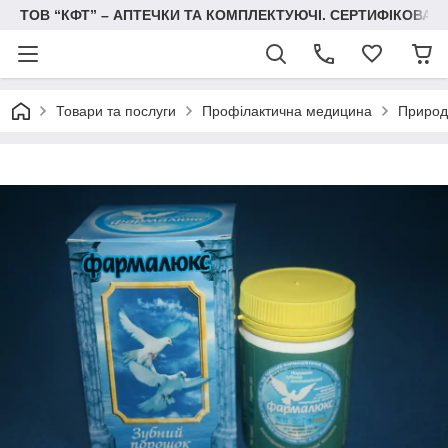
ТОВ “КФТ” – АПТЕЧКИ ТА КОМПЛЕКТУЮЧІ. СЕРТИФІКОВА
Товари та послуги
Профілактична медицина
Природн