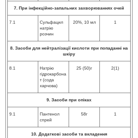
7. При інфекційно-запальних захворюваннях очей
7.1
Сульфацил
20%, 10 мл
1
натрію
розчин
8. Засоби для нейтралізації кислоти при попаданні на
шкіру
8.1
Натрію
25 (50)г
2(1)
гідрокарбона
т (сода
харчова)
9. Засоби при опіках
9.1
Пантенол
58г
1
спрей
10. Додаткові засоби та вкладення