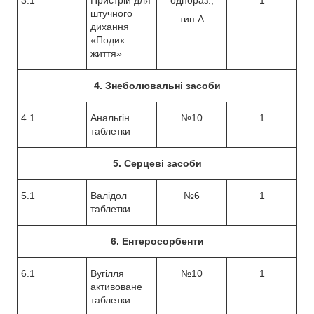
штучного
тип А
дихання
«Подих
життя»
4. Знеболювальні засоби
4.1
Анальгін
№10
1
таблетки
5. Серцеві засоби
5.1
Валідол
№6
1
таблетки
6. Ентеросорбенти
6.1
Вугілля
№10
1
активоване
таблетки