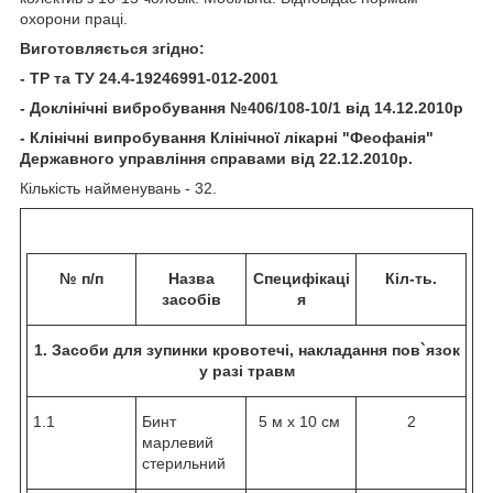
охорони праці.
Виготовляється згідно:
- ТР та ТУ 24.4-19246991-012-2001
- Доклінічні вибробування №406/108-10/1 від 14.12.2010р
- Клінічні випробування Клінічної лікарні "Феофанія"
Державного управління справами від 22.12.2010р.
Кількість найменувань - 32.
№ п/п
Назва
Специфікаці
Кіл-ть.
засобів
я
1. Засоби для зупинки кровотечі, накладання пов
`
язок
у разі травм
1.1
Бинт
5 м х 10 см
2
марлевий
стерильний