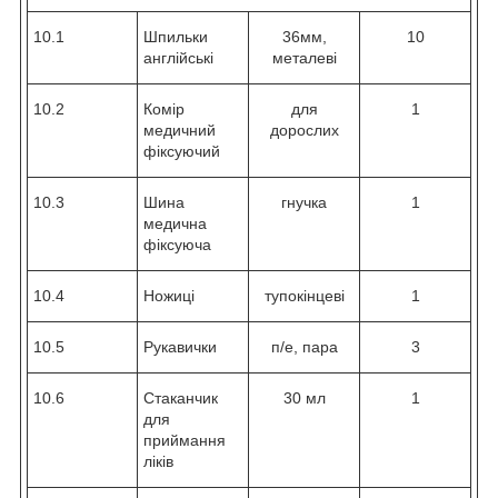
10.1
Шпильки
36мм,
10
англійські
металеві
10.2
Комір
для
1
медичний
дорослих
фіксуючий
10.3
Шина
гнучка
1
медична
фіксуюча
10.4
Ножиці
тупокінцеві
1
10.5
Рукавички
п/е, пара
3
10.6
Стаканчик
30 мл
1
для
приймання
ліків