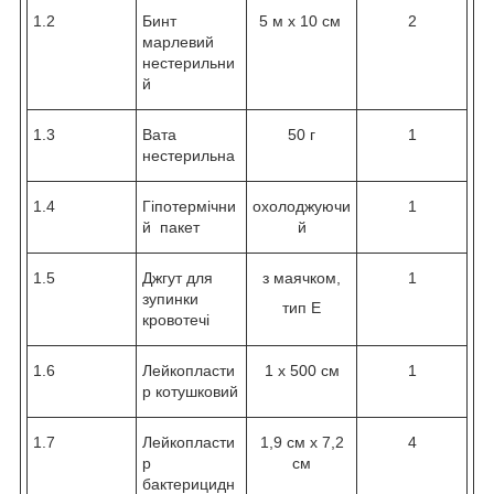
1.2
Бинт
5 м х 10 см
2
марлевий
нестерильни
й
1.3
Вата
50 г
1
нестерильна
1.4
Гіпотермічни
охолоджуючи
1
й пакет
й
1.5
Джгут для
з маячком,
1
зупинки
тип Е
кровотечі
1.6
Лейкопласти
1 х 500 см
1
р котушковий
1.7
Лейкопласти
1,9 см х 7,2
4
р
см
бактерицидн