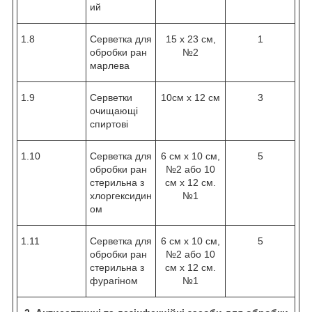
ий
1.8
Серветка для
15 х 23 см,
1
обробки ран
№2
марлева
1.9
Серветки
10см х 12 см
3
очищающі
спиртові
1.10
Серветка для
6 см х 10 см,
5
обробки ран
№2 або 10
стерильна з
см х 12 см.
хлоргексидин
№1
ом
1.11
Серветка для
6 см х 10 см,
5
обробки ран
№2 або 10
стерильна з
см х 12 см.
фурагіном
№1