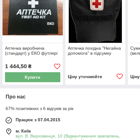
Аптечка виробнича
Аптечка похідна "Негайна
Сумк
(стандарт) у ЕКО футлярі
допомога" в підсумку
(вел
1 444,50
₴
Ціну уточнюйте
Цін
Купити
Про нас
67% позитивних з 6 відгуків за рік
Працює з 07.04.2015
м. Київ
вул. В. Верховинця, 10 (Відвантаження замовлень,