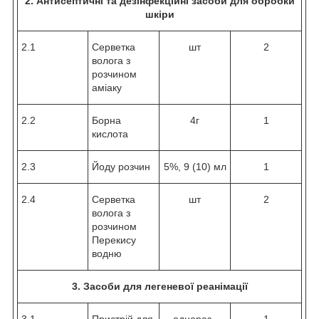
2. Антисептичні та дезінфекційні засоби для обробки
шкіри
2.1
Серветка
шт
2
волога з
розчином
аміаку
2.2
Борна
4г
1
кислота
2.3
Йоду розчин
5%, 9 (10) мл
1
2.4
Серветка
шт
2
волога з
розчином
Перекису
водню
3. Засоби для легеневої реанімації
3.1
Пристрій для
однораз.,
1